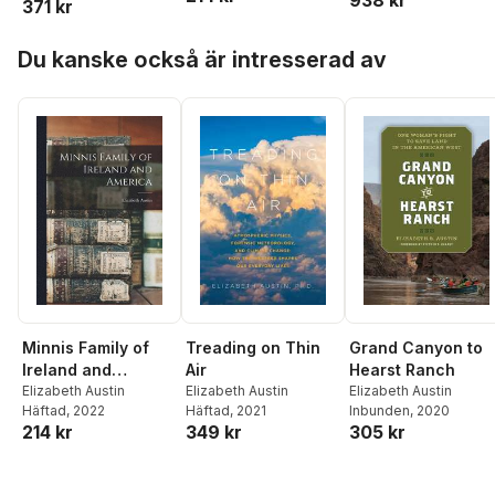
938 kr
371 kr
Hoppa över listan
Du kanske också är intresserad av
Minnis Family of
Treading on Thin
Grand Canyon to
Ireland and
Air
Hearst Ranch
America
Elizabeth Austin
Elizabeth Austin
Elizabeth Austin
Häftad
, 2022
Häftad
, 2021
Inbunden
, 2020
214 kr
349 kr
305 kr