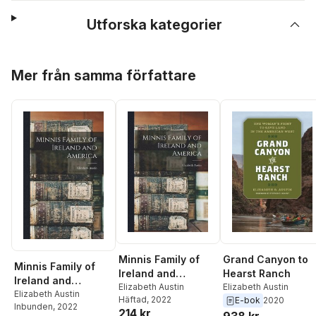
Utforska kategorier
Hoppa över listan
Mer från samma författare
Minnis Family of
Grand Canyon to
Minnis Family of
Ireland and
Hearst Ranch
Ireland and
America
Elizabeth Austin
Elizabeth Austin
America
Elizabeth Austin
Häftad
, 2022
E-bok
2020
Inbunden
, 2022
214 kr