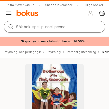
Fri frakt över 249 kr
•
Snabba leveranser
•
Billiga böcker
Sök bok, spel, pussel, penna...
Skapa nya rutiner – hälsoböcker upp till 50% →
Psykologi och pedagogik
Psykologi
Personlig utveckling
Själ