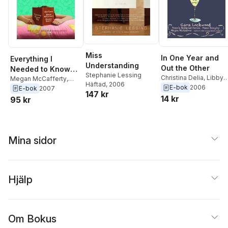
Miss
In One Year and
Everything I
Understanding
Out the Other
Needed to Know
Stephanie Lessing
Christina Delia
,
Libby
About Being a Girl I
Megan McCafferty
,
Häftad
, 2006
Street
,
Diane Stingley
,
E-bok
2006
Laura Ruby
,
Shanna
E-bok
2007
Learned from Judy
147 kr
Eileen Rendahl
,
Swendson
,
Berta
14 kr
95 kr
Blume
Kathleen O'Reilly
,
Tra
Platas
,
Lynda Curnyn
,
McArdle
,
Megan
Sarah Mlynowski
,
Elise
McAndrew
,
Beth
Juska
,
Alison Pace
,
Kendrick
,
Pamela
Jennifer Coburn
,
Diana
Mina sidor
Redmond
,
Cara
Peterfreund
,
Kyra
Lockwood
Davis
,
Kayla Perrin
,
Stephanie Lessing
,
Melissa Senate
,
Laura
Hjälp
Caldwell
,
Megan Crane
,
Stacey Ballis
,
Cara
Lockwood
,
Julie
Kenner
,
Beth Kendrick
,
Meg Cabot
,
Jennifer
Om Bokus
OConnell