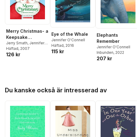
Merry Christmas- a
Eye of the Whale
Elephants
Keepsake
Jennifer O'Connell
Remember
Storybook
Jerry Smath
,
Jennifer
Häftad
, 2016
Jennifer O'Connell
O'Connell
Häftad
, 2007
Collection
115 kr
Inbunden
, 2022
126 kr
207 kr
Hoppa över listan
Du kanske också är intresserad av