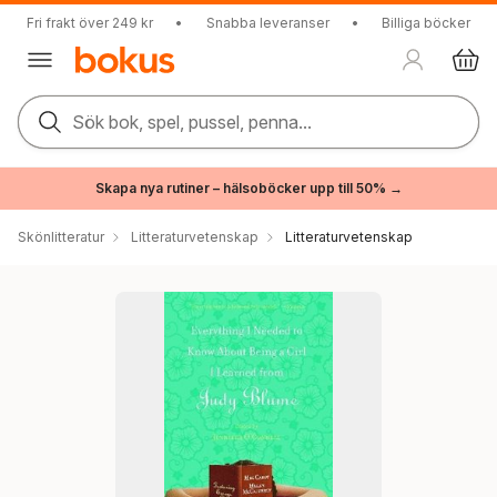
Fri frakt över 249 kr
•
Snabba leveranser
•
Billiga böcker
Sök bok, spel, pussel, penna...
Skapa nya rutiner – hälsoböcker upp till 50% →
Skönlitteratur
Litteraturvetenskap
Litteraturvetenskap