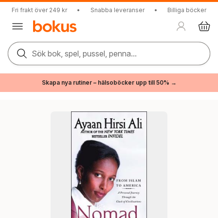
Fri frakt över 249 kr
•
Snabba leveranser
•
Billiga böcker
Sök bok, spel, pussel, penna...
Skapa nya rutiner – hälsoböcker upp till 50% →