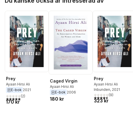
Du kanske också är intresserad av
Prey
Prey
Caged Virgin
Ayaan Hirsi Ali
Ayaan Hirsi Ali
Ayaan Hirsi Ali
Inbunden
, 2021
E-bok
2021
E-bok
2006
(
9
)
(
2
)
4,6
utav 5 stjärnor. Tota
180 kr
5,0
utav 5 stjärnor. Totalt antal röster:
323 kr
170 kr