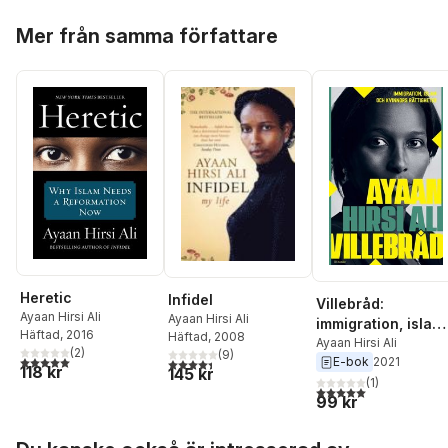
Hoppa över listan
Mer från samma författare
Heretic
Infidel
Villebråd:
Ayaan Hirsi Ali
Ayaan Hirsi Ali
immigration, islam
Häftad
, 2016
Häftad
, 2008
och kvinnors
Ayaan Hirsi Ali
(
2
)
(
9
)
5,0
utav 5 stjärnor. Totalt antal röster:
E-bok
2021
4,4
utav 5 stjärnor. Totalt antal röster:
rättigheter
118 kr
145 kr
(
1
)
5,0
utav 5 stjärnor. Tota
99 kr
Hoppa över listan