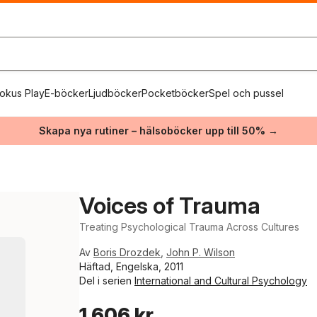
okus Play
E-böcker
Ljudböcker
Pocketböcker
Spel och pussel
Skapa nya rutiner – hälsoböcker upp till 50% →
Voices of Trauma
Treating Psychological Trauma Across Cultures
Av
Boris Drozdek
,
John P. Wilson
Häftad, Engelska, 2011
Del i serien
International and Cultural Psychology
1 606 kr