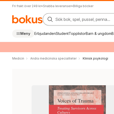
Fri frakt över 249 kr
•
Snabba leveranser
•
Billiga böcker
Sök bok, spel, pussel, penna...
Meny
Erbjudanden
Student
Topplistor
Barn & ungdom
B
Medicin
Andra medicinska specialiteter
Klinisk psykologi