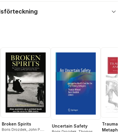
lsförteckning
Broken Spirits
Trauma, Cultu
Uncertain Safety
Boris Drozdek
,
John P.
Metaphor
Boris Drozdek
,
Thomas