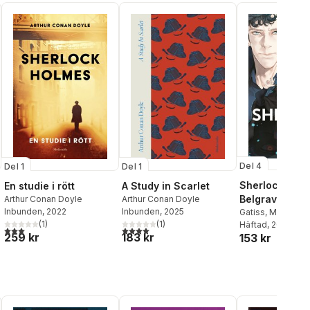
Del 4
Del 1
Del 1
Sherlock: A S
En studie i rött
A Study in Scarlet
Belgravia Part
Arthur Conan Doyle
Arthur Conan Doyle
Inbunden
, 2022
Inbunden
, 2025
Gatiss
,
Moffat
(
1
)
(
1
)
Häftad
, 2023
3,0
utav 5 stjärnor. Totalt antal röster:
4,0
utav 5 stjärnor. Totalt antal röster:
259 kr
183 kr
153 kr