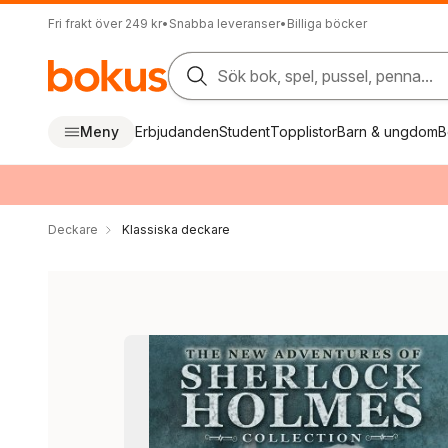
Fri frakt över 249 kr
•
Snabba leveranser
•
Billiga böcker
Sök bok, spel, pussel, penna...
Meny
Erbjudanden
Student
Topplistor
Barn & ungdom
B
Deckare
Klassiska deckare