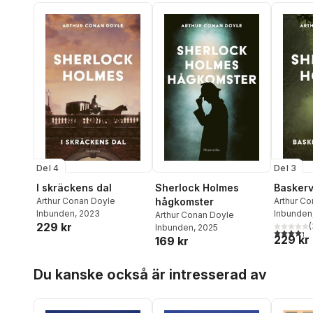
Del 4
Del 3
I skräckens dal
Sherlock Holmes
Baskerv
Arthur Conan Doyle
hågkomster
Arthur C
Inbunden
, 2023
Inbunden
Arthur Conan Doyle
229 kr
(
Inbunden
, 2025
4,3
utav 5 
229 kr
169 kr
Hoppa över listan
Du kanske också är intresserad av