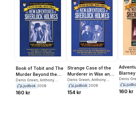
Adventu
Strange Case of the
Book of Tobit and The
Blarney
Murderer in Wax and
Murder Beyond the
The Acc
Denis Gr
Man with the Twisted
Denis Green
,
Anthony
Mountains
Denis Green
,
Anthony
Boucher
Ljudb
Murder
Boucher
Boucher
Ljudbok
2008
Ljudbok
2008
Lip
160 kr
154 kr
160 kr