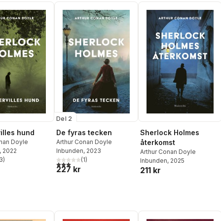
Del 2
illes hund
De fyras tecken
Sherlock Holmes
onan Doyle
Arthur Conan Doyle
återkomst
, 2022
Inbunden
, 2023
Arthur Conan Doyle
3
)
(
1
)
Inbunden
, 2025
stjärnor. Totalt antal röster:
3,0
utav 5 stjärnor. Totalt antal röster:
227 kr
211 kr