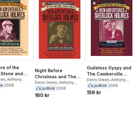
re of the
Guileless Gyspy and
Night Before
 Stone and
The Camberville
Christmas and The
idental
een
,
Anthony
Poiseners
Denis Green
,
Anthony
Darlington
Denis Green
,
Anthony
Boucher
ok
2008
Ljudbok
2008
ess
Boucher
Ljudbok
2008
Substitution
159 kr
160 kr