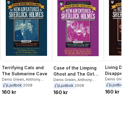
Living Doll an
Terrifying Cats and
Case of the Limping
Disappearing
The Submarine Cave
Ghost and The Girl
Scientists
Denis Green
,
Ant
Denis Green
,
Anthony
with the Gazelle
Denis Green
,
Anthony
Boucher
Boucher
Ljudbok
2008
Boucher
Ljudbok
2008
Ljudbok
2008
160 kr
160 kr
160 kr