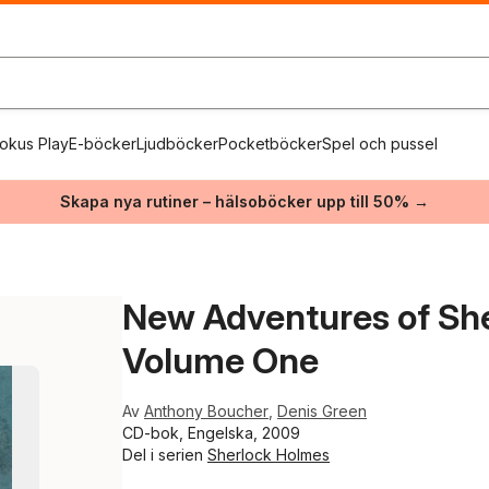
okus Play
E-böcker
Ljudböcker
Pocketböcker
Spel och pussel
Skapa nya rutiner – hälsoböcker upp till 50% →
New Adventures of She
Volume One
Av
Anthony Boucher
,
Denis Green
CD-bok, Engelska, 2009
Del i serien
Sherlock Holmes