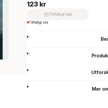
123 kr
Tillfälligt slut
Tillfälligt slut
Be
Produk
Utfors
Mer om