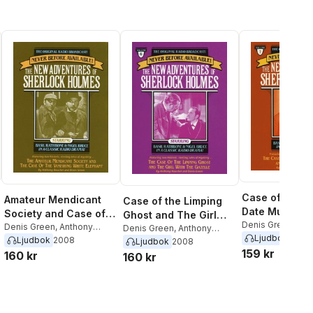
Case of the Ou
Amateur Mendicant
Case of the Limping
Date Murder 
Society and Case of
Ghost and The Girl
Waltz of Deat
Denis Green
,
Ant
the Vanishing White
Denis Green
,
Anthony
with the Gazelle
Denis Green
,
Anthony
Boucher
Ljudbok
2008
Boucher
Ljudbok
2008
Elephant
Boucher
Ljudbok
2008
159 kr
160 kr
160 kr