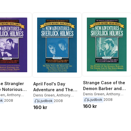
Strange Case of the
e Strangler
April Fool's Day
Demon Barber and
 Notorious
Adventure and The
The Mystery of the
Denis Green
,
Anthony
Trainer
een
,
Anthony
Strange Adventure of
Denis Green
,
Anthony
Boucher
Ljudbok
2008
Headless Monk
Boucher
ok
2008
Ljudbok
2008
the Uneasy Easy Chair
160 kr
160 kr