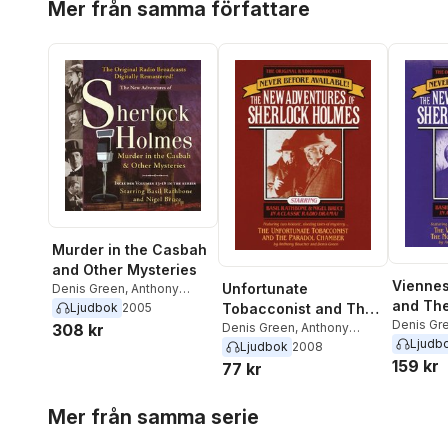
Mer från samma författare
Murder in the Casbah
and Other Mysteries
Viennes
Unfortunate
Denis Green
,
Anthony
and The
Boucher
Tobacconist and The
Ljudbok
2005
Canary 
Denis Gr
Paradol Chamber
Denis Green
,
Anthony
308 kr
Boucher
Ljudb
Boucher
Ljudbok
2008
159 kr
77 kr
Hoppa över listan
Mer från samma serie