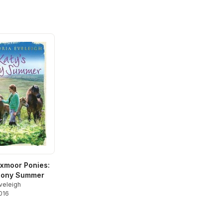
Exmoor Ponies:
 Pony Summer
Eveleigh
2016