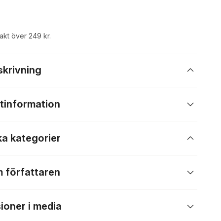
rakt över 249 kr.
skrivning
tinformation
ka kategorier
 författaren
ioner i media