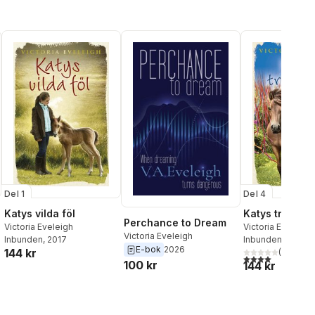
Del 1
Del 4
Katys vilda föl
Katys tre häst
Perchance to Dream
Victoria Eveleigh
Victoria Eveleigh
Victoria Eveleigh
Inbunden
, 2017
Inbunden
, 2018
E-bok
2026
144 kr
(
1
)
4,0
utav 5 stjärnor
100 kr
144 kr