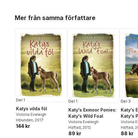
Hoppa över listan
Mer från samma författare
Del 1
Del 1
Del 3
Katys vilda föl
Katy's Exmoor Ponies:
Katy's 
Victoria Eveleigh
Katy's Wild Foal
Katy's 
Inbunden
, 2017
Victoria Eveleigh
Victoria 
144 kr
Häftad
, 2012
Häftad
, 
89 kr
88 kr