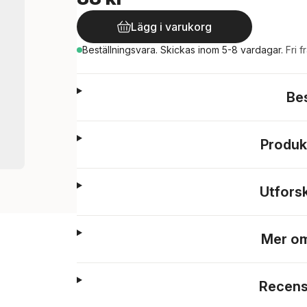
Lägg i varukorg
Beställningsvara.
Skickas
inom 5-8 vardagar
.
Fri f
Be
Produk
Utfors
Mer om
Recens