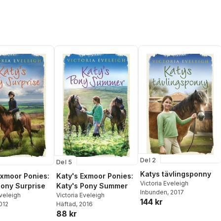
Del 2
Del 5
Katys tävlingsponny
Katy's Exmoor Ponies:
Exmoor Ponies:
Victoria Eveleigh
Katy's Pony Summer
Pony Surprise
Inbunden
, 2017
Victoria Eveleigh
Eveleigh
144 kr
Häftad
, 2016
2012
88 kr