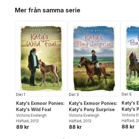
Hoppa över listan
Mer från samma serie
Del 5
Del 1
Del 3
Katy's 
Katy's Exmoor Ponies:
Katy's Exmoor Ponies:
Katy's
Katy's Wild Foal
Katy's Pony Surprise
Victoria 
Victoria Eveleigh
Victoria Eveleigh
Häftad
, 
Häftad
, 2012
Häftad
, 2012
88 kr
89 kr
88 kr
Hoppa över listan