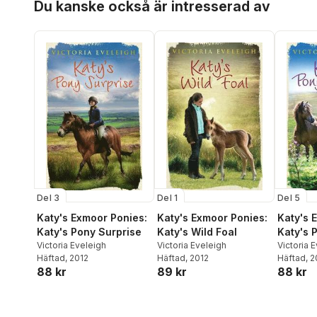
Du kanske också är intresserad av
Del 5
Del 3
Del 1
Katy's 
Katy's Exmoor Ponies:
Katy's Exmoor Ponies:
Katy's
Katy's Pony Surprise
Katy's Wild Foal
Victoria 
Victoria Eveleigh
Victoria Eveleigh
Häftad
, 
Häftad
, 2012
Häftad
, 2012
88 kr
88 kr
89 kr