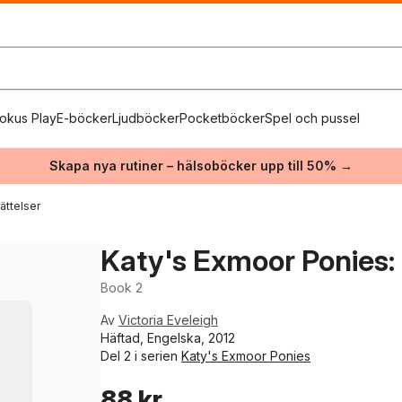
okus Play
E-böcker
Ljudböcker
Pocketböcker
Spel och pussel
Skapa nya rutiner – hälsoböcker upp till 50% →
ättelser
Katy's Exmoor Ponies:
Book 2
Av
Victoria Eveleigh
Häftad, Engelska, 2012
Del 2 i serien
Katy's Exmoor Ponies
88 kr