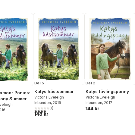
Del 5
Del 2
Katys hästsommar
Katys tävlingsponny
Exmoor Ponies:
Victoria Eveleigh
Victoria Eveleigh
 Pony Summer
Inbunden
, 2019
Inbunden
, 2017
Eveleigh
144 kr
(
1
)
2016
4,0
utav 5 stjärnor. Totalt antal röster:
148 kr