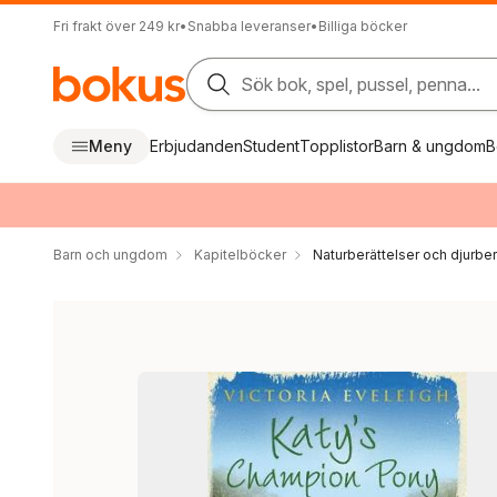
Fri frakt över 249 kr
•
Snabba leveranser
•
Billiga böcker
Sök bok, spel, pussel, penna...
Meny
Erbjudanden
Student
Topplistor
Barn & ungdom
B
Barn och ungdom
Kapitelböcker
Naturberättelser och djurber