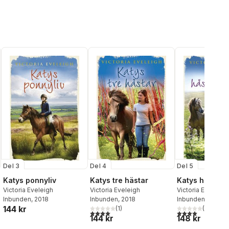
Del 3
Del 4
Del 5
Katys ponnyliv
Katys tre hästar
Katys hästso
Victoria Eveleigh
Victoria Eveleigh
Victoria Eveleigh
Inbunden
, 2018
Inbunden
, 2018
Inbunden
, 2019
144 kr
(
1
)
(
1
)
4,0
utav 5 stjärnor. Totalt antal röster:
4,0
utav 5 stjärnor
144 kr
148 kr