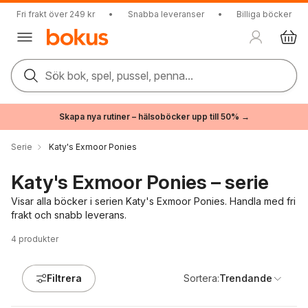
Fri frakt över 249 kr
•
Snabba leveranser
•
Billiga böcker
Sök bok, spel, pussel, penna...
Skapa nya rutiner – hälsoböcker upp till 50% →
Serie
Katy's Exmoor Ponies
Katy's Exmoor Ponies – serie
Visar alla böcker i serien Katy's Exmoor Ponies. Handla med fri
frakt och snabb leverans.
4
produkter
Filtrera
Sortera:
Trendande