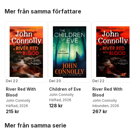
Hoppa över listan
Mer från samma författare
Del 22
Del 20
Del 22
River Red With
Children of Eve
River Red With
Blood
John Connolly
Blood
Häftad
, 2026
John Connolly
John Connolly
128 kr
Häftad
, 2026
Inbunden
, 2026
215 kr
267 kr
Hoppa över listan
Mer från samma serie