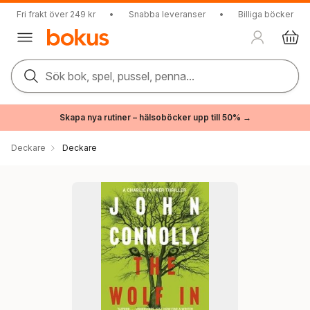
Fri frakt över 249 kr
•
Snabba leveranser
•
Billiga böcker
Sök bok, spel, pussel, penna...
Skapa nya rutiner – hälsoböcker upp till 50% →
Deckare
Deckare