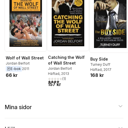
Catching the Wolf
Wolf of Wall Street
Buy Side
of Wall Street
Jordan Belfort
Turney Duff
Jordan Belfort
E-bok
2011
Häftad
, 2017
Häftad
, 2013
66 kr
168 kr
(
1
)
4,0
utav 5 stjärnor. Totalt antal röster:
157 kr
Mina sidor