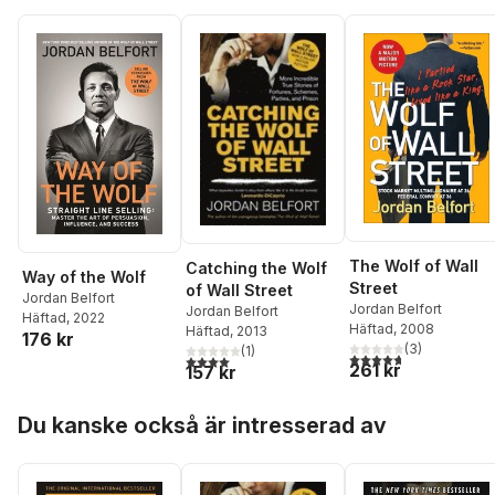
The Wolf of Wall
Catching the Wolf
Way of the Wolf
Street
of Wall Street
Jordan Belfort
Jordan Belfort
Jordan Belfort
Häftad
, 2022
Häftad
, 2008
Häftad
, 2013
176 kr
(
3
)
(
1
)
4,7
utav 5 stjärnor. Tota
4,0
utav 5 stjärnor. Totalt antal röster:
261 kr
157 kr
Hoppa över listan
Du kanske också är intresserad av