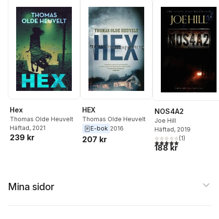
Hex
HEX
NOS4A2
Thomas Olde Heuvelt
Thomas Olde Heuvelt
Joe Hill
Häftad
, 2021
E-bok
2016
Häftad
, 2019
239 kr
(
1
)
207 kr
5,0
utav 5 stjärnor. Tota
188 kr
Mina sidor