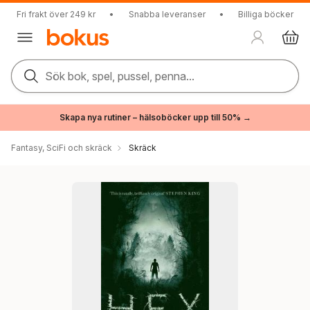
Fri frakt över 249 kr
•
Snabba leveranser
•
Billiga böcker
Sök bok, spel, pussel, penna...
Skapa nya rutiner – hälsoböcker upp till 50% →
Fantasy, SciFi och skräck
Skräck