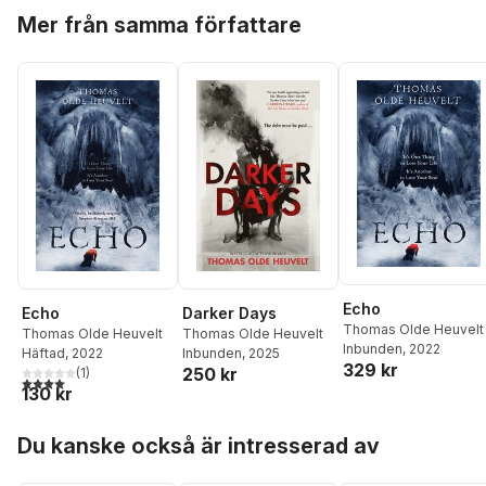
Hoppa över listan
Mer från samma författare
Echo
Echo
Darker Days
Thomas Olde Heuvelt
Thomas Olde Heuvelt
Thomas Olde Heuvelt
Inbunden
, 2022
Häftad
, 2022
Inbunden
, 2025
329 kr
250 kr
(
1
)
4,0
utav 5 stjärnor. Totalt antal röster:
130 kr
Hoppa över listan
Du kanske också är intresserad av