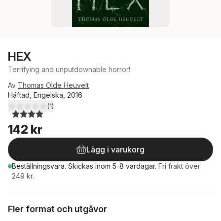
HEX
Terrifying and unputdownable horror!
Av
Thomas Olde Heuvelt
Häftad, Engelska, 2016
(
1
)
4,0
utav 5 stjärnor. Totalt antal röster:
142 kr
Lägg i varukorg
Beställningsvara.
Skickas
inom 5-8 vardagar
.
Fri frakt över
249 kr.
Fler format och utgåvor