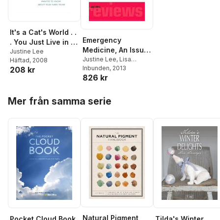
It's a Cat's World . .
Emergency
. You Just Live in It:
Medicine, An Issue
Everything You
Justine Lee
of Veterinary
Justine Lee
,
Lisa
Häftad
, 2008
Ever Wanted to
Powell
Inbunden
, 2013
208 kr
Clinics: Small
Know About Your
826 kr
Animal Practice
Furry Feline
Hoppa över listan
Mer från samma serie
Natural Pigment
Tilda's Winter
Pocket Cloud Book