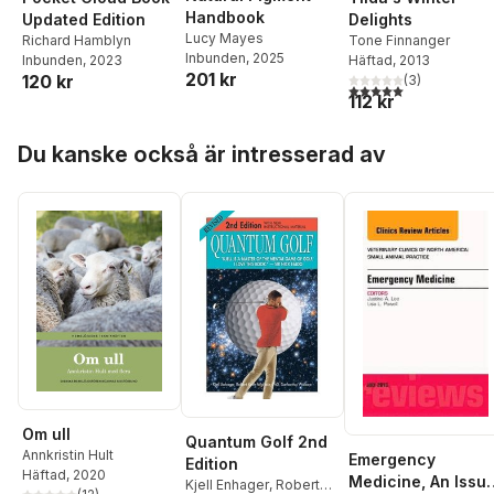
Handbook
Delights
Updated Edition
Lucy Mayes
Tone Finnanger
Richard Hamblyn
Inbunden
, 2025
Häftad
, 2013
Inbunden
, 2023
201 kr
120 kr
(
3
)
5,0
utav 5 stjärnor. Tota
112 kr
Hoppa över listan
Du kanske också är intresserad av
Om ull
Quantum Golf 2nd
Annkristin Hult
Emergency
Edition
Häftad
, 2020
Medicine, An Issu
Kjell Enhager
,
Robert