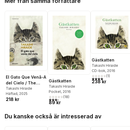
Mer från samma författare
Gästkatten
Takashi Hiraide
CD-bok
, 2016
(
1
)
El Gato Que Venã-A
4,0
utav 5 stjärnor. Tota
Gästkatten
238 kr
del Cielo / The
Takashi Hiraide
Guest Cat
Takashi Hiraide
Pocket
, 2016
Häftad
, 2025
(
18
)
218 kr
3,3
utav 5 stjärnor. Totalt antal röster:
89 kr
Hoppa över listan
Du kanske också är intresserad av