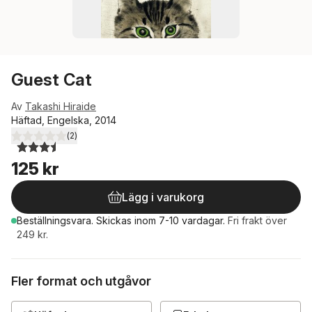
Guest Cat
Av
Takashi Hiraide
Häftad, Engelska, 2014
(
2
)
3,5
utav 5 stjärnor. Totalt antal röster:
125 kr
Lägg i varukorg
Beställningsvara.
Skickas
inom 7-10 vardagar
.
Fri frakt över
249 kr.
Fler format och utgåvor