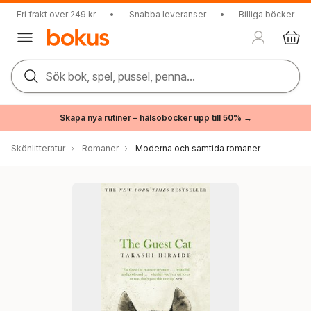
Fri frakt över 249 kr
•
Snabba leveranser
•
Billiga böcker
Sök bok, spel, pussel, penna...
Skapa nya rutiner – hälsoböcker upp till 50% →
Skönlitteratur
Romaner
Moderna och samtida romaner