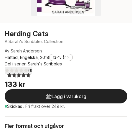
Herding Cats
A Sarah's Scribbles Collection
Av
Sarah Andersen
Häftad, Engelska, 2018
12-15 år
Del i serien
Sarah's Scribbles
(
1
)
5,0
utav 5 stjärnor. Totalt antal röster:
133 kr
Lägg i varukorg
Skickas
.
Fri frakt över 249 kr.
Fler format och utgåvor