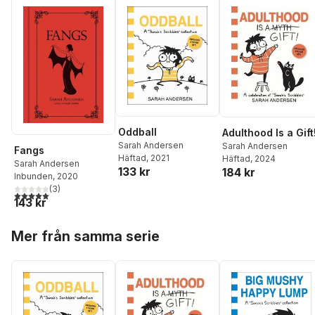
Oddball
Adulthood Is a Gift
Sarah Andersen
Sarah Andersen
Fangs
Häftad
, 2021
Häftad
, 2024
Sarah Andersen
133 kr
184 kr
Inbunden
, 2020
(
3
)
5,0
utav 5 stjärnor. Totalt antal röster:
143 kr
Hoppa över listan
Mer från samma serie