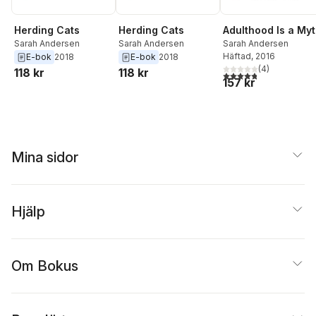
Adulthood Is a My
Herding Cats
Herding Cats
Sarah Andersen
Sarah Andersen
Sarah Andersen
Häftad
, 2016
E-bok
2018
E-bok
2018
(
4
)
118 kr
118 kr
4,8
utav 5 stjärnor. Tota
157 kr
Mina sidor
Hjälp
Om Bokus