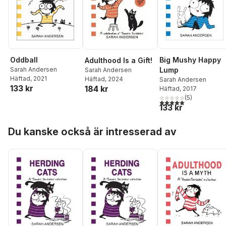
Oddball
Big Mushy Happy
Adulthood Is a Gift!
Sarah Andersen
Lump
Sarah Andersen
Häftad
, 2021
Häftad
, 2024
Sarah Andersen
133 kr
184 kr
Häftad
, 2017
(
5
)
5,0
utav 5 stjärnor. Tota
133 kr
Hoppa över listan
Du kanske också är intresserad av