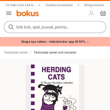
Fri frakt över 249 kr
•
Snabba leveranser
•
Billiga böcker
Sök bok, spel, pussel, penna...
Skapa nya rutiner – hälsoböcker upp till 50% →
Tecknade serier
Tecknade serier och romaner