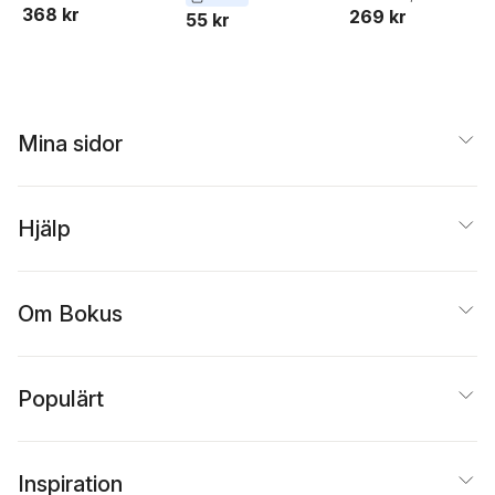
368 kr
269 kr
Holly J. Pierce
,
55 kr
Elizabeth A. Pierce
Mina sidor
Hjälp
Om Bokus
Populärt
Inspiration