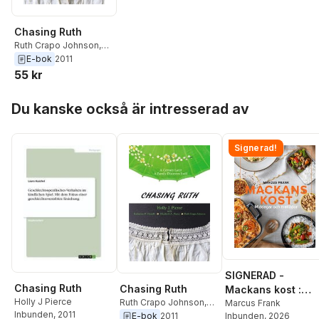
Chasing Ruth
Ruth Crapo Johnson
,
Katherine P. Chinelli
,
E-bok
2011
Holly J. Pierce
,
55 kr
Elizabeth A. Pierce
Hoppa över listan
Du kanske också är intresserad av
Signerad!
SIGNERAD -
Chasing Ruth
Chasing Ruth
Mackans kost :
Holly J Pierce
Ruth Crapo Johnson
,
Middagar och
Marcus Frank
Inbunden
, 2011
Katherine P. Chinelli
,
Inbunden
, 2026
E-bok
2011
matlådor