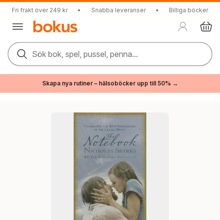
Fri frakt över 249 kr
•
Snabba leveranser
•
Billiga böcker
Sök bok, spel, pussel, penna...
Skapa nya rutiner – hälsoböcker upp till 50% →