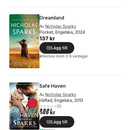
Dreamland
Av
Nicholas Sparks
Pocket, Engelska, 2024
137 kr
Lägg till
Skickas
inom 3-6 vardagar
Safe Haven
Av
Nicholas Sparks
Häftad, Engelska, 2013
(
2
)
3,5
utav 5 stjärnor. Totalt antal röster:
149 kr
Lägg till