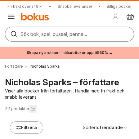
Fri frakt över 249 kr
•
Snabba leveranser
•
Billiga böcker
Sök bok, spel, pussel, penna...
Skapa nya rutiner – hälsoböcker upp till 50% →
Författare
Nicholas Sparks
Nicholas Sparks – författare
Visar alla böcker från författaren . Handla med fri frakt och
snabb leverans.
211
produkter
Filtrera
Sortera:
Trendande