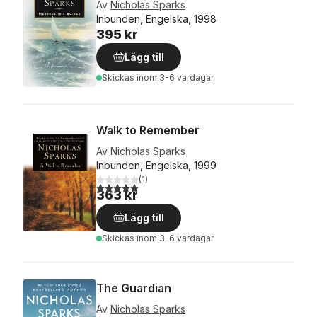
Av
Nicholas Sparks
Inbunden, Engelska, 1998
395 kr
Lägg till
Skickas
inom 3-6 vardagar
Walk to Remember
Av
Nicholas Sparks
Inbunden, Engelska, 1999
(
1
)
5,0
utav 5 stjärnor. Totalt antal röster:
363 kr
Lägg till
Skickas
inom 3-6 vardagar
The Guardian
Av
Nicholas Sparks