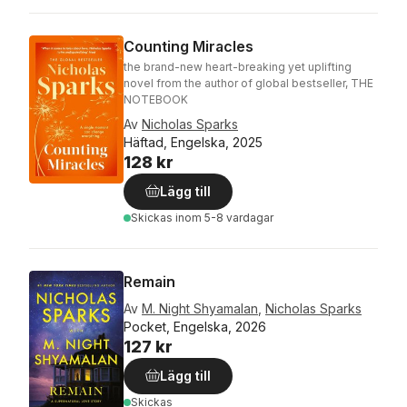
Counting Miracles
the brand-new heart-breaking yet uplifting
novel from the author of global bestseller, THE
NOTEBOOK
Av
Nicholas Sparks
Häftad, Engelska, 2025
128 kr
Lägg till
Skickas
inom 5-8 vardagar
Remain
Av
M. Night Shyamalan
,
Nicholas Sparks
Pocket, Engelska, 2026
127 kr
Lägg till
Skickas