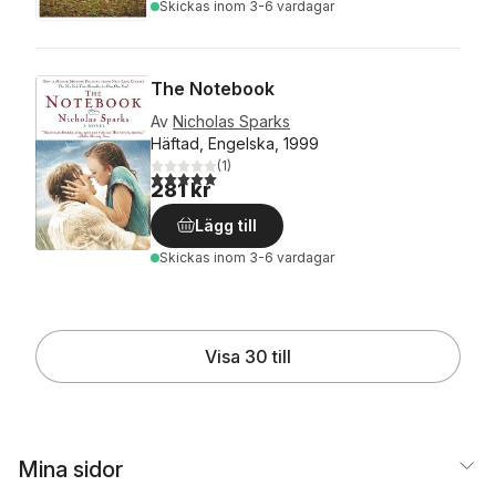
Skickas
inom 3-6 vardagar
The Notebook
Av
Nicholas Sparks
Häftad, Engelska, 1999
(
1
)
5,0
utav 5 stjärnor. Totalt antal röster:
281 kr
Lägg till
Skickas
inom 3-6 vardagar
Visa 30 till
Mina sidor