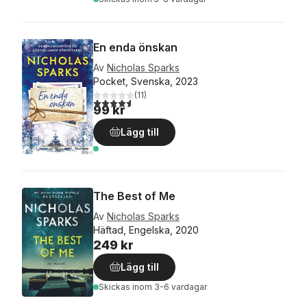
En enda önskan
Av
Nicholas Sparks
Pocket, Svenska, 2023
(
11
)
4,6
utav 5 stjärnor. Totalt antal röster:
99 kr
Lägg till
The Best of Me
Av
Nicholas Sparks
Häftad, Engelska, 2020
249 kr
Lägg till
Skickas
inom 3-6 vardagar