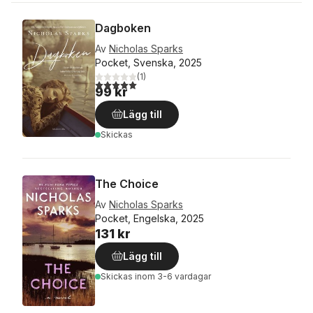
Dagboken
Av
Nicholas Sparks
Pocket, Svenska, 2025
(
1
)
5,0
utav 5 stjärnor. Totalt antal röster:
99 kr
Lägg till
Skickas
The Choice
Av
Nicholas Sparks
Pocket, Engelska, 2025
131 kr
Lägg till
Skickas
inom 3-6 vardagar