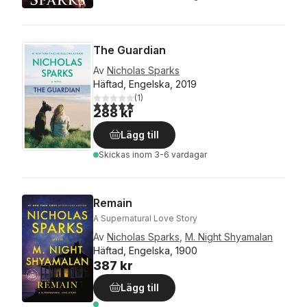
The Guardian
Av
Nicholas Sparks
Häftad, Engelska, 2019
(
1
)
5,0
utav 5 stjärnor. Totalt antal röster:
288 kr
Lägg till
Skickas
inom 3-6 vardagar
Remain
A Supernatural Love Story
Av
Nicholas Sparks
,
M. Night Shyamalan
Häftad, Engelska, 1900
387 kr
Lägg till