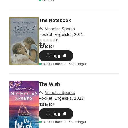
Skickas
The Notebook
Av
Nicholas Sparks
Pocket, Engelska, 2014
(
1
)
2,0
utav 5 stjärnor. Totalt antal röster:
128 kr
Lägg till
Skickas
inom 3-6 vardagar
The Wish
Av
Nicholas Sparks
Pocket, Engelska, 2023
135 kr
Lägg till
Skickas
inom 3-6 vardagar