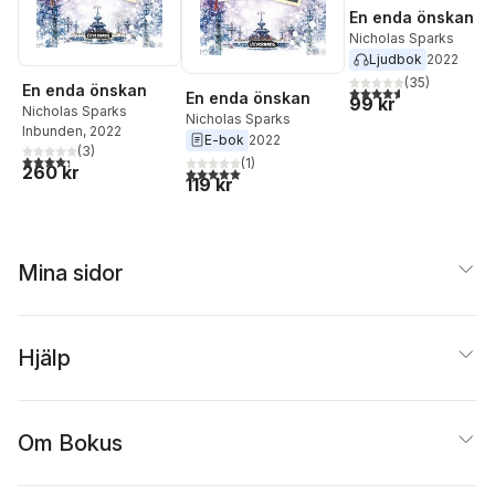
En enda önskan
Nicholas Sparks
Ljudbok
2022
(
35
)
En enda önskan
4,6
utav 5 stjärnor. Tota
En enda önskan
99 kr
Nicholas Sparks
Nicholas Sparks
Inbunden
, 2022
E-bok
2022
(
3
)
4,3
utav 5 stjärnor. Totalt antal röster:
(
1
)
260 kr
5,0
utav 5 stjärnor. Totalt antal röster:
119 kr
Mina sidor
Hjälp
Om Bokus