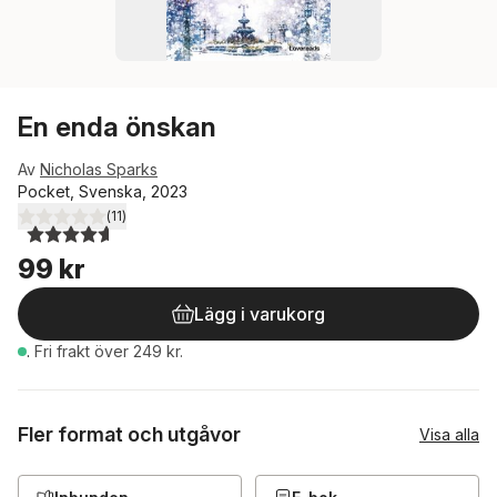
En enda önskan
Av
Nicholas Sparks
Pocket, Svenska, 2023
(
11
)
4,6
utav 5 stjärnor. Totalt antal röster:
99 kr
Lägg i varukorg
.
Fri frakt över 249 kr.
Fler format och utgåvor
Visa alla