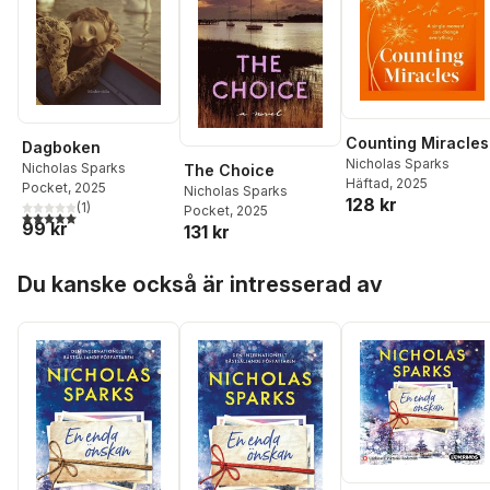
Counting Miracles
Dagboken
Nicholas Sparks
Nicholas Sparks
The Choice
Häftad
, 2025
Pocket
, 2025
Nicholas Sparks
128 kr
(
1
)
Pocket
, 2025
5,0
utav 5 stjärnor. Totalt antal röster:
99 kr
131 kr
Hoppa över listan
Du kanske också är intresserad av