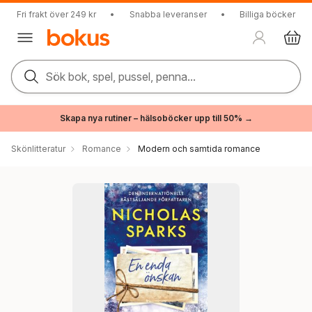
Fri frakt över 249 kr
•
Snabba leveranser
•
Billiga böcker
Sök bok, spel, pussel, penna...
Skapa nya rutiner – hälsoböcker upp till 50% →
Skönlitteratur
Romance
Modern och samtida romance