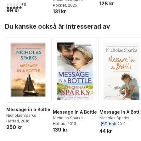
128 kr
(
1
)
Pocket
, 2025
5,0
utav 5 stjärnor. Totalt antal röster:
99 kr
131 kr
Hoppa över listan
Du kanske också är intresserad av
Message in a Bottle
Message In A Bottle
Message In A Bott
Nicholas Sparks
Nicholas Sparks
Nicholas Sparks
Häftad
, 2016
Häftad
, 2013
E-bok
2011
250 kr
139 kr
44 kr