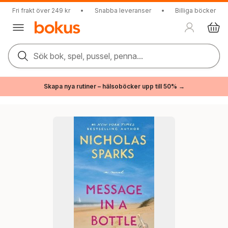
Fri frakt över 249 kr
•
Snabba leveranser
•
Billiga böcker
Sök bok, spel, pussel, penna...
Skapa nya rutiner – hälsoböcker upp till 50% →