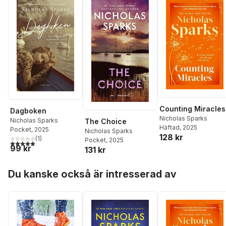
Counting Miracles
Dagboken
Nicholas Sparks
Nicholas Sparks
The Choice
Häftad
, 2025
Pocket
, 2025
Nicholas Sparks
128 kr
(
1
)
Pocket
, 2025
5,0
utav 5 stjärnor. Totalt antal röster:
99 kr
131 kr
Hoppa över listan
Du kanske också är intresserad av