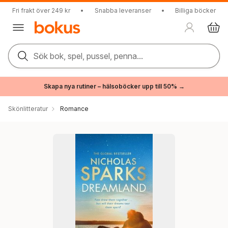
Fri frakt över 249 kr
•
Snabba leveranser
•
Billiga böcker
Sök bok, spel, pussel, penna...
Skapa nya rutiner – hälsoböcker upp till 50% →
Skönlitteratur
Romance