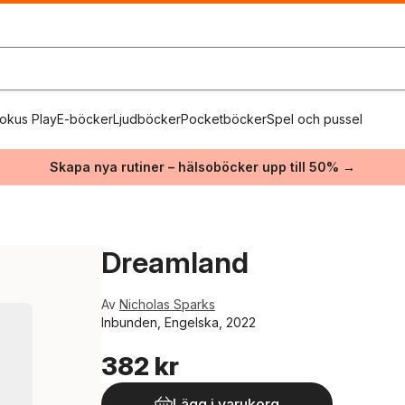
okus Play
E-böcker
Ljudböcker
Pocketböcker
Spel och pussel
Skapa nya rutiner – hälsoböcker upp till 50% →
Dreamland
Av
Nicholas Sparks
Inbunden, Engelska, 2022
382 kr
Lägg i varukorg