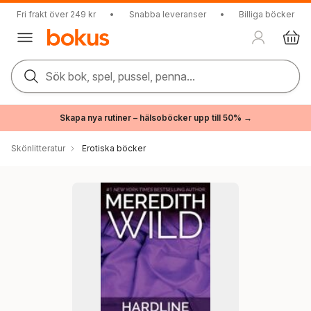
Fri frakt över 249 kr
•
Snabba leveranser
•
Billiga böcker
Sök bok, spel, pussel, penna...
Skapa nya rutiner – hälsoböcker upp till 50% →
Skönlitteratur
Erotiska böcker