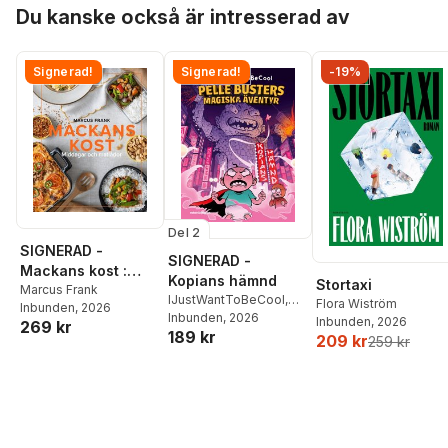
Hoppa över listan
Du kanske också är intresserad av
Signerad!
Signerad!
-19%
Del 2
SIGNERAD -
SIGNERAD -
Mackans kost :
Kopians hämnd
Stortaxi
Middagar och
Marcus Frank
IJustWantToBeCool
,
Flora Wiström
Inbunden
, 2026
matlådor
Joel Adolphson
Inbunden
, 2026
,
Emil
Inbunden
, 2026
269 kr
189 kr
Ejdemo Beer
,
Victor
209 kr
259 kr
Beer