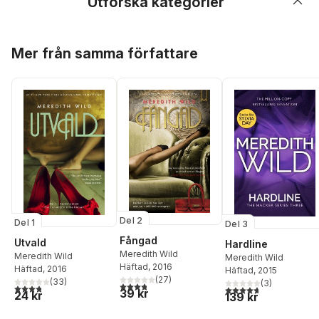
Utforska kategorier
Hoppa över listan
Mer från samma författare
Del 2
Del 1
Del 3
Fångad
Utvald
Hardline
Meredith Wild
Meredith Wild
Meredith Wild
Häftad
, 2016
Häftad
, 2016
Häftad
, 2015
(
27
)
(
33
)
(
3
)
3,8
utav 5 stjärnor. Totalt antal röster:
3,8
utav 5 stjärnor. Totalt antal röster:
4,7
utav 5 stjärnor. Tota
39 kr
24 kr
139 kr