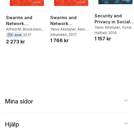
Security and
Swarms and
Swarms and
Privacy in Social
Network
Network
Networks
Yaniv Altshuler
,
Yuval
Intelligence in
Alfred M. Bruckstein
,
Intelligence in
Yaniv Altshuler
,
Alex
Elovici
Häftad
,
, 2014
Armin B.
Alex Pentland
,
Yaniv
Pentland
Inbunden
,
, 2017
Alfred M.
E-bok
2017
Search
Search
1 157 kr
Cremers
,
Nadav
1 766 kr
Altshuler
Bruckstein
2 273 kr
Aharony
,
Alex Pentlan
Mina sidor
Hjälp