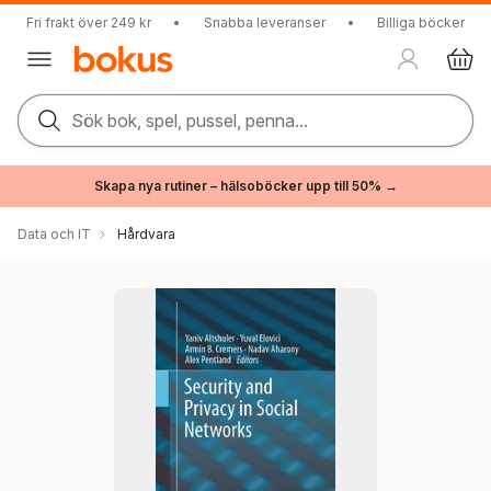
Fri frakt över 249 kr
•
Snabba leveranser
•
Billiga böcker
Sök bok, spel, pussel, penna...
Skapa nya rutiner – hälsoböcker upp till 50% →
Data och IT
Hårdvara