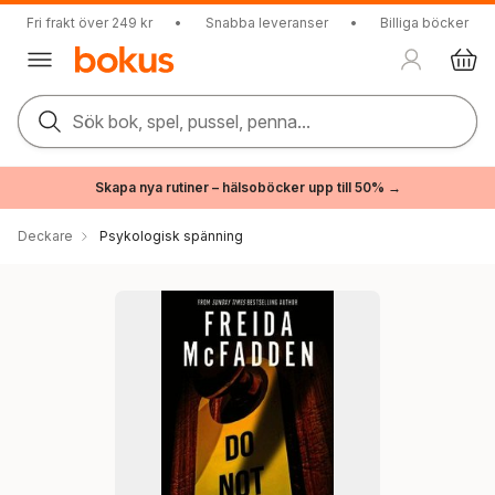
Fri frakt över 249 kr
•
Snabba leveranser
•
Billiga böcker
Sök bok, spel, pussel, penna...
Skapa nya rutiner – hälsoböcker upp till 50% →
Deckare
Psykologisk spänning