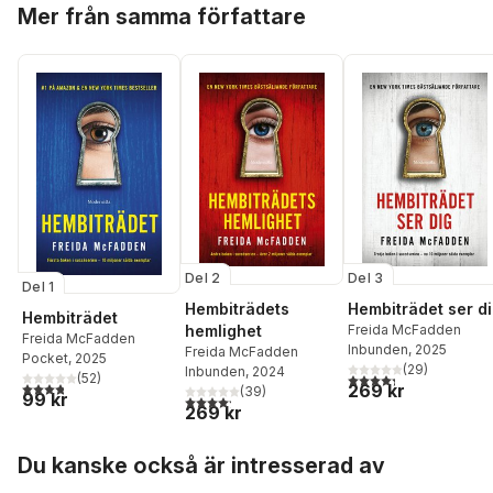
Hoppa över listan
Mer från samma författare
Del 2
Del 3
Del 1
Hembiträdets
Hembiträdet ser d
Hembiträdet
hemlighet
Freida McFadden
Freida McFadden
Inbunden
, 2025
Freida McFadden
Pocket
, 2025
(
29
)
Inbunden
, 2024
4,3
utav 5 stjärnor. Tota
(
52
)
3,8
utav 5 stjärnor. Totalt antal röster:
269 kr
(
39
)
99 kr
4,2
utav 5 stjärnor. Totalt antal röster:
269 kr
Hoppa över listan
Du kanske också är intresserad av