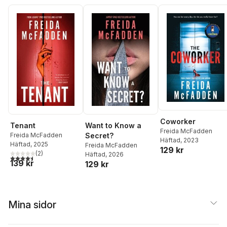
Coworker
Tenant
Want to Know a
Freida McFadden
Freida McFadden
Secret?
Häftad
, 2023
Häftad
, 2025
Freida McFadden
129 kr
(
2
)
Häftad
, 2026
4,5
utav 5 stjärnor. Totalt antal röster:
139 kr
129 kr
Mina sidor