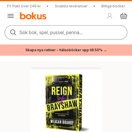
Fri frakt över 249 kr
•
Snabba leveranser
•
Billiga böcker
Sök bok, spel, pussel, penna...
Skapa nya rutiner – hälsoböcker upp till 50% →