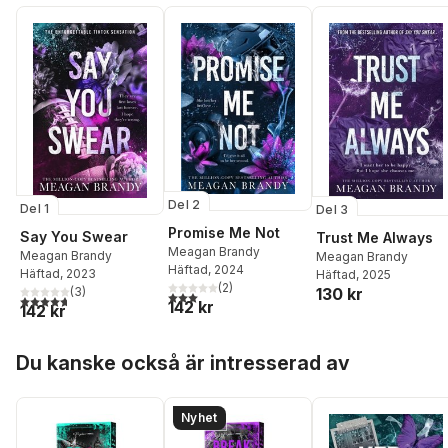
Del 2
Del 1
Del 3
Promise Me Not
Say You Swear
Trust Me Always
Meagan Brandy
Meagan Brandy
Meagan Brandy
Häftad
, 2024
Häftad
, 2023
Häftad
, 2025
(
2
)
130 kr
(
3
)
3,0
utav 5 stjärnor. Totalt antal röster:
4,7
utav 5 stjärnor. Totalt antal röster:
142 kr
142 kr
Hoppa över listan
Du kanske också är intresserad av
Nyhet