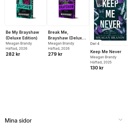
Be My Brayshaw
Break Me,
(Deluxe Edition)
Brayshaw (Deluxe
Meagan Brandy
Edition)
Meagan Brandy
Del 4
Häftad
, 2026
Häftad
, 2026
Keep Me Never
282 kr
279 kr
Meagan Brandy
Häftad
, 2025
130 kr
Mina sidor