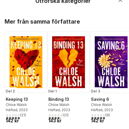
Utforska kategorier
Hoppa över listan
Mer från samma författare
Del 2
Del 1
Del 3
Keeping 13
Binding 13
Saving 6
Chloe Walsh
Chloe Walsh
Chloe Walsh
Häftad
, 2023
Häftad
, 2023
Häftad
, 2023
(
21
)
(
21
)
(
9
)
5,0
utav 5 stjärnor. Totalt antal röster:
4,3
utav 5 stjärnor. Totalt antal röster:
4,9
utav 5 stjärnor. Tota
142 kr
143 kr
142 kr