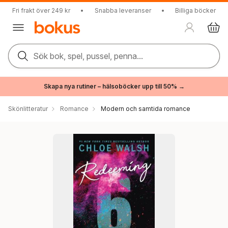
Fri frakt över 249 kr
•
Snabba leveranser
•
Billiga böcker
Sök bok, spel, pussel, penna...
Skapa nya rutiner – hälsoböcker upp till 50% →
Skönlitteratur
Romance
Modern och samtida romance