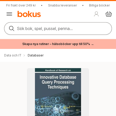
Fri frakt över 249 kr
•
Snabba leveranser
•
Billiga böcker
Sök bok, spel, pussel, penna...
Skapa nya rutiner – hälsoböcker upp till 50% →
Data och IT
Databaser