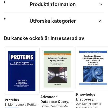
Produktinformation
Utforska kategorier
Hoppa över listan
Du kanske också är intresserad av
Knowledge
Advanced
Discovery
Proteins
Database Query
Practices and
A.V. Senthil Kumar
B. Montgomery Pettitt
,
Systems
Li Yan
,
Zongmin Ma