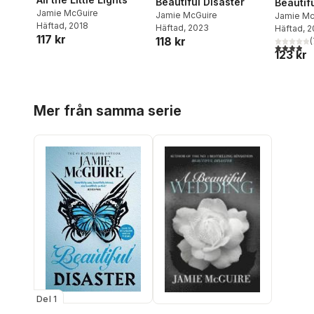
Beautiful Disaster
Beautif
Jamie McGuire
Jamie McGuire
Jamie Mc
Häftad
, 2018
Häftad
, 2023
Häftad
, 
117 kr
118 kr
(
3,9
utav 5 
123 kr
Hoppa över listan
Mer från samma serie
Del 1