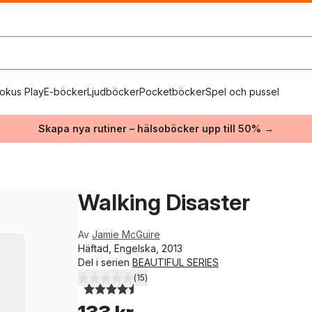
okus Play
E-böcker
Ljudböcker
Pocketböcker
Spel och pussel
Skapa nya rutiner – hälsoböcker upp till 50% →
Walking Disaster
Av
Jamie McGuire
Häftad, Engelska, 2013
Del i serien
BEAUTIFUL SERIES
(
15
)
4,5
utav 5 stjärnor. Totalt antal röster: