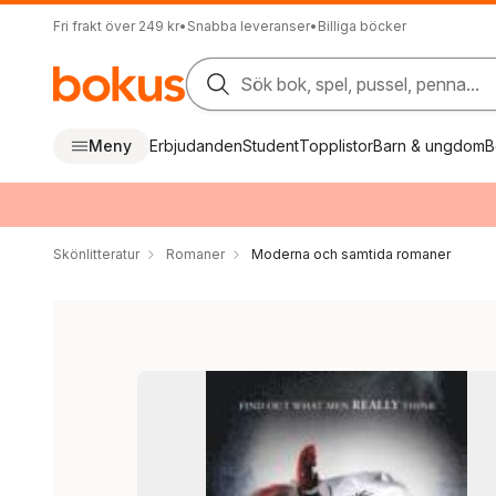
Fri frakt över 249 kr
•
Snabba leveranser
•
Billiga böcker
Sök bok, spel, pussel, penna...
Meny
Erbjudanden
Student
Topplistor
Barn & ungdom
B
Skönlitteratur
Romaner
Moderna och samtida romaner