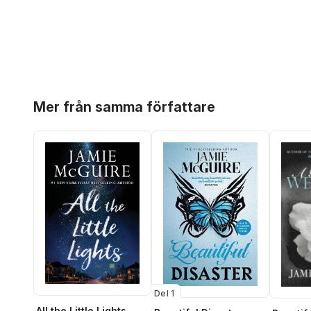
Hoppa över listan
Mer från samma författare
Del 1
All the Little Lights