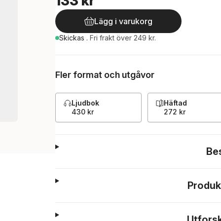
133 kr
Lägg i varukorg
Skickas
.
Fri frakt över 249 kr.
Fler format och utgåvor
Ljudbok
Häftad
430 kr
272 kr
Be
Produk
Utfors