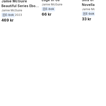
Jamie McGuire
Jamie McGuire
Novella
Beautiful Series Ebook
E-bok
Jamie McGuire
Boxed Set
Jamie McGuire
66 kr
E-bok
E-bok
2023
33 kr
469 kr