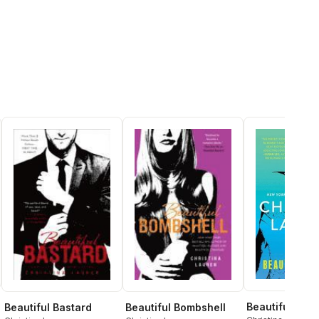
Beautiful Beg
Beautiful Bastard
Beautiful Bombshell