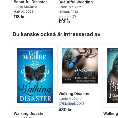
Beautiful Disaster
Beautiful Wedding
Jamie McGuire
Jamie McGuire
Häftad
, 2023
Häftad
, 2013
118 kr
(
7
)
3,9
utav 5 stjärnor. Totalt antal röster:
123 kr
Hoppa över listan
Du kanske också är intresserad av
Walking Disaster
Jamie McGuire
Ljudbok
2013
430 kr
Walking Disaster
Walking