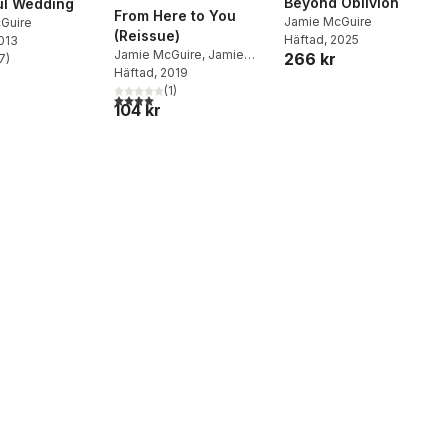
Beyond Oblivion
ul Wedding
From Here to You
Jamie McGuire
Guire
(Reissue)
Häftad
, 2025
2013
Jamie McGuire
,
Jamie
266 kr
7
)
stjärnor. Totalt antal röster:
Mcguire
Häftad
, 2019
(
1
)
4,0
utav 5 stjärnor. Totalt antal röster:
104 kr