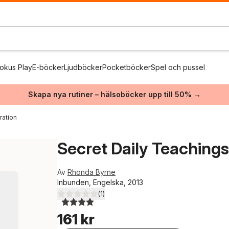
okus Play
E-böcker
Ljudböcker
Pocketböcker
Spel och pussel
Skapa nya rutiner – hälsoböcker upp till 50% →
ration
Secret Daily Teachings
Av
Rhonda Byrne
Inbunden, Engelska, 2013
(
1
)
4,0
utav 5 stjärnor. Totalt antal röster:
161 kr