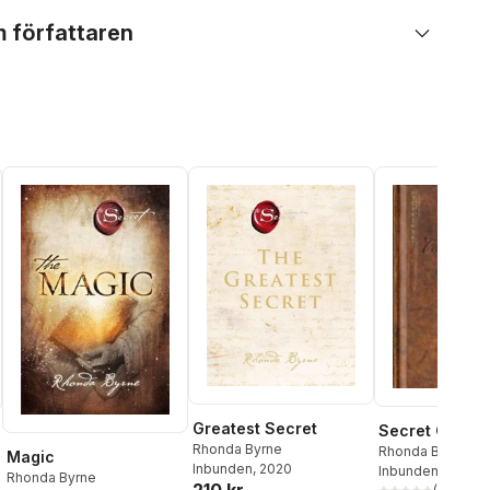
 författaren
Greatest Secret
Secret Gratit
Rhonda Byrne
Rhonda Byrne
Magic
Inbunden
, 2020
Inbunden
, 2007
Rhonda Byrne
210 kr