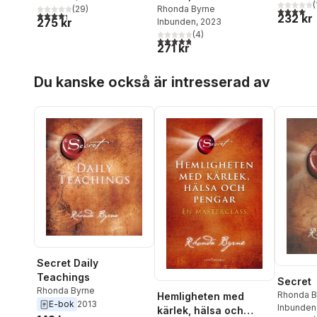
(
pengar : en
Rhonda Byrne
(
29
)
4,0
utav 5 
4,3
utav 5 stjärnor. Totalt antal röster:
232 kr
275 kr
Inbunden
, 2023
masterclass
(
4
)
4,8
utav 5 stjärnor. Totalt antal röster:
271 kr
Hoppa över listan
Du kanske också är intresserad av
Secret Daily
Teachings
Secret
Rhonda Byrne
Rhonda B
Hemligheten med
E-bok
2013
Inbunden
kärlek, hälsa och