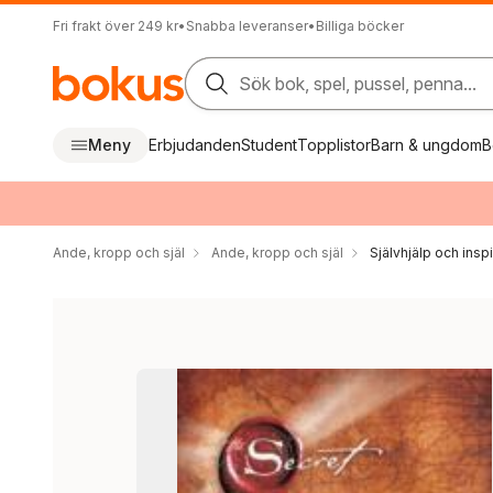
Fri frakt över 249 kr
•
Snabba leveranser
•
Billiga böcker
Sök bok, spel, pussel, penna...
Meny
Erbjudanden
Student
Topplistor
Barn & ungdom
B
Ande, kropp och själ
Ande, kropp och själ
Självhjälp och inspi