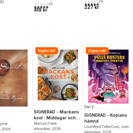
(
1
)
15
)
5,0
utav 5 stjärnor. Totalt ant
(
1
)
stjärnor. Totalt antal röster:
5,0
utav 5 stjärnor. Totalt antal röster:
227 kr
419 kr
Signerad!
Signerad!
Del 2
SIGNERAD - Mackans
SIGNERAD - Kopians
kost : Middagar och
hämnd
matlådor
Marcus Frank
yrne
IJustWantToBeCool
,
Joel
Inbunden
, 2026
, 2006
Adolphson
Inbunden
, 2026
,
Emil Ejdemo