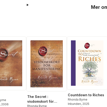
Mer om
Countdown to Riches
The Secret :
Rhonda Byrne
yrne
visdomskort för
Inbunden
, 2025
, 2006
manifestering
Rhonda Byrne