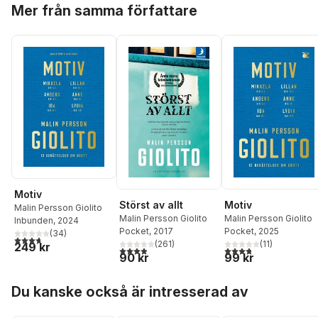
Hoppa över listan
Mer från samma författare
Motiv
Störst av allt
Motiv
Malin Persson Giolito
Malin Persson Giolito
Malin Persson Giolito
Inbunden
, 2024
Pocket
, 2017
Pocket
, 2025
(
34
)
3,7
utav 5 stjärnor. Totalt antal röster:
(
261
)
(
11
)
249 kr
3,9
utav 5 stjärnor. Totalt antal röster:
3,8
utav 5 stjärnor. Tota
90 kr
99 kr
Hoppa över listan
Du kanske också är intresserad av