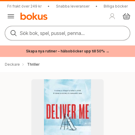
Fri frakt över 249 kr
•
Snabba leveranser
•
Billiga böcker
Sök bok, spel, pussel, penna...
Skapa nya rutiner – hälsoböcker upp till 50% →
Deckare
Thriller