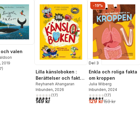
-19%
 och valen
naldson
, 2019
Del 3
7
)
stjärnor. Totalt antal röster:
Lilla känsloboken :
Enkla och roliga fakta
Berättelser och fakta
om kroppen
om känslor
Reyhaneh Ahangaran
Julia Wiberg
Inbunden
, 2026
Inbunden
, 2024
(
17
)
(
17
)
4,6
utav 5 stjärnor. Totalt antal röster:
4,6
utav 5 stjärnor. Totalt ant
149 kr
129 kr
159 kr