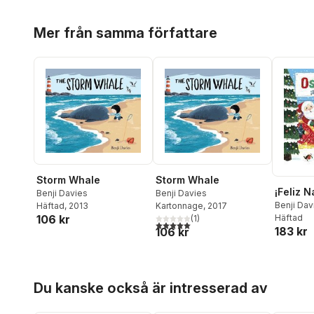
Hoppa över listan
Mer från samma författare
Storm Whale
Storm Whale
¡Feliz N
Benji Davies
Benji Davies
Benji Dav
Häftad
, 2013
Kartonnage
, 2017
Häftad
106 kr
(
1
)
5,0
utav 5 stjärnor. Totalt antal röster:
183 kr
106 kr
Hoppa över listan
Du kanske också är intresserad av