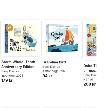
Storm Whale: Tenth
Grandma Bird
Osito Tito. B
Anniversary Edition
Benji Davies
al rescate
Kartonnage
, 2020
Benji Davies
Benji Davies
94 kr
Inbunden
, 2023
Häftad
179 kr
208 kr