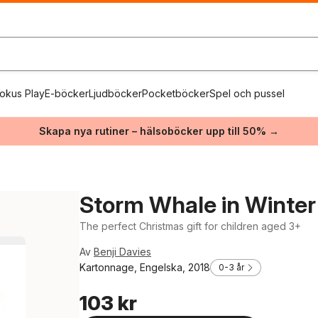
okus Play
E-böcker
Ljudböcker
Pocketböcker
Spel och pussel
Skapa nya rutiner – hälsoböcker upp till 50% →
Storm Whale in Winter
The perfect Christmas gift for children aged 3+
Av
Benji Davies
Kartonnage, Engelska, 2018
0-3 år
103 kr