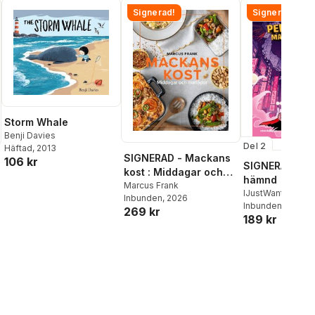
Signerad!
Signerad!
Storm Whale
Benji Davies
Del 2
Häftad
, 2013
SIGNERAD - Mackans
106 kr
SIGNERAD - K
kost : Middagar och
hämnd
matlådor
Marcus Frank
IJustWantToBeC
Inbunden
, 2026
Adolphson
Inbunden
, 2026
,
Emil
269 kr
189 kr
Beer
,
Victor Beer
al röster: