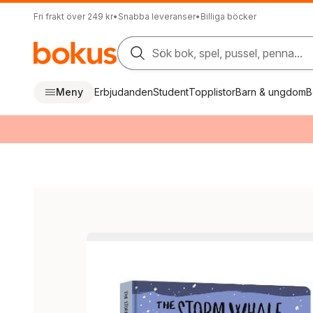
Fri frakt över 249 kr
•
Snabba leveranser
•
Billiga böcker
Sök bok, spel, pussel, penna...
Meny
Erbjudanden
Student
Topplistor
Barn & ungdom
B