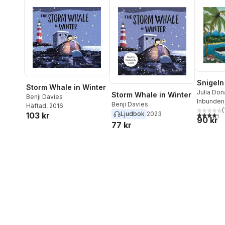
Snigeln
Storm Whale in Winter
Julia Do
Storm Whale in Winter
Benji Davies
Inbunden
Benji Davies
Häftad
, 2016
(
Ljudbok
2023
4,3
utav 5 
103 kr
90 kr
77 kr