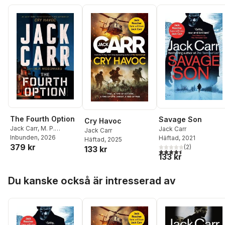
The Fourth Option
Savage Son
Cry Havoc
Jack Carr
,
M. P.
Jack Carr
Jack Carr
Woodward
Inbunden
, 2026
Häftad
, 2021
Häftad
, 2025
379 kr
(
2
)
133 kr
4,5
utav 5 stjärnor. Tota
133 kr
Hoppa över listan
Du kanske också är intresserad av