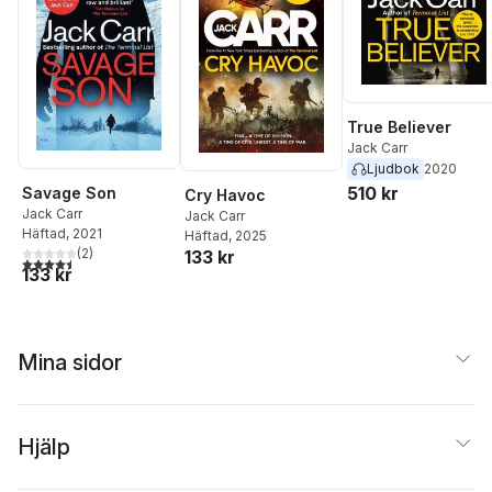
True Believer
Jack Carr
Ljudbok
2020
510 kr
Savage Son
Cry Havoc
Jack Carr
Jack Carr
Häftad
, 2021
Häftad
, 2025
(
2
)
133 kr
4,5
utav 5 stjärnor. Totalt antal röster:
133 kr
Mina sidor
Hjälp