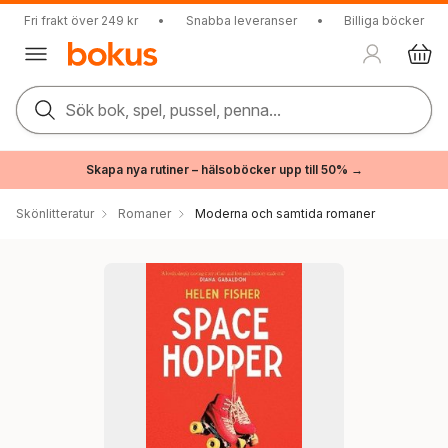
Fri frakt över 249 kr
•
Snabba leveranser
•
Billiga böcker
Sök bok, spel, pussel, penna...
Skapa nya rutiner – hälsoböcker upp till 50% →
Skönlitteratur
Romaner
Moderna och samtida romaner