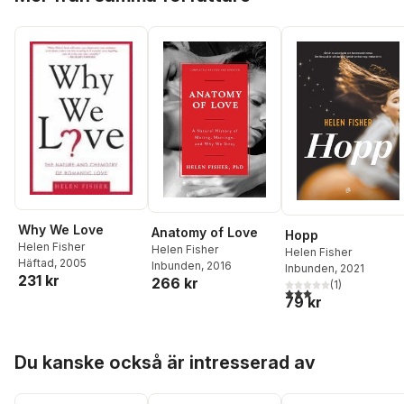
Why We Love
Anatomy of Love
Hopp
Helen Fisher
Helen Fisher
Helen Fisher
Häftad
, 2005
Inbunden
, 2016
Inbunden
, 2021
231 kr
266 kr
(
1
)
3,0
utav 5 stjärnor. Tota
79 kr
Hoppa över listan
Du kanske också är intresserad av