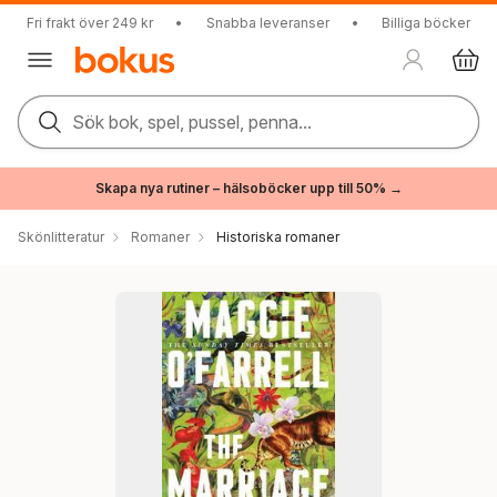
Fri frakt över 249 kr
•
Snabba leveranser
•
Billiga böcker
Sök bok, spel, pussel, penna...
Skapa nya rutiner – hälsoböcker upp till 50% →
Skönlitteratur
Romaner
Historiska romaner