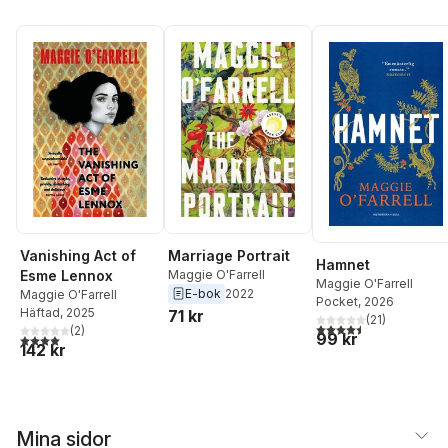
Marriage Portrait
Vanishing Act of
Hamnet
Maggie O'Farrell
Esme Lennox
Maggie O'Farrell
E-bok
2022
Maggie O'Farrell
Pocket
, 2026
Häftad
, 2025
71 kr
(
21
)
4,5
utav 5 stjärnor. Tota
(
2
)
99 kr
4,0
utav 5 stjärnor. Totalt antal röster:
142 kr
Mina sidor