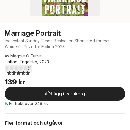
Marriage Portrait
the Instant Sunday Times Bestseller, Shortlisted for the
Women's Prize for Fiction 2023
Av
Maggie O'Farrell
Häftad, Engelska, 2023
(
1
)
5,0
utav 5 stjärnor. Totalt antal röster:
139 kr
Lägg i varukorg
.
Fri frakt över 249 kr.
Fler format och utgåvor