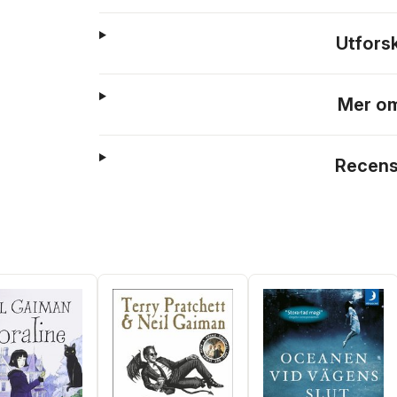
Utfors
Mer om
Recens