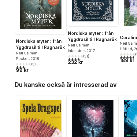
Nordiska myter : från
Coralin
Yggdrasil till Ragnarök
Nordiska myter : från
Neil Gai
Neil Gaiman
Yggdrasil till Ragnarök
Häftad
, 
Inbunden
, 2017
Neil Gaiman
(
(
51
)
4,6
utav 5 
4,2
utav 5 stjärnor. Totalt antal röster:
Pocket
, 2018
189 kr
232 kr
(
5
)
3,4
utav 5 stjärnor. Totalt antal röster:
99 kr
Hoppa över listan
Du kanske också är intresserad av