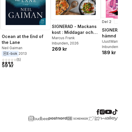
Del 2
SIGNERAD - Mackans
SIGNERAD - K
kost : Middagar och
hämnd
Ocean at the End of
matlådor
Marcus Frank
IJustWantToBeC
the Lane
Inbunden
, 2026
Adolphson
Inbunden
, 2026
,
Emil
Neil Gaiman
269 kr
189 kr
Beer
,
Victor Beer
E-bok
2013
(
5
)
al röster:
3,8
utav 5 stjärnor. Totalt antal röster:
59 kr