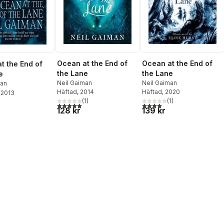
Ocean at the End of
Ocean at the End of
t the End of
the Lane
the Lane
e
Neil Gaiman
Neil Gaiman
man
Häftad
, 2014
Häftad
, 2020
2013
(
1
)
(
1
)
5,0
utav 5 stjärnor. Totalt antal röster:
4,0
utav 5 stjärnor. Totalt ant
128 kr
139 kr