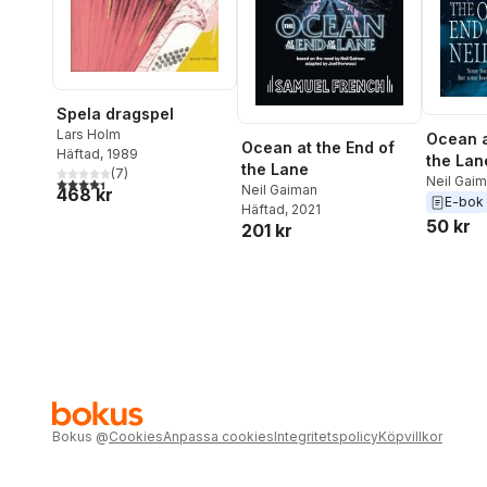
Spela dragspel
Lars Holm
Ocean a
Ocean at the End of
Häftad
, 1989
the Lan
the Lane
(
7
)
Neil Gai
4,4
utav 5 stjärnor. Totalt antal röster:
Neil Gaiman
468 kr
E-bok
Häftad
, 2021
50 kr
201 kr
Bokus
@
Cookies
Anpassa cookies
Integritetspolicy
Köpvillkor