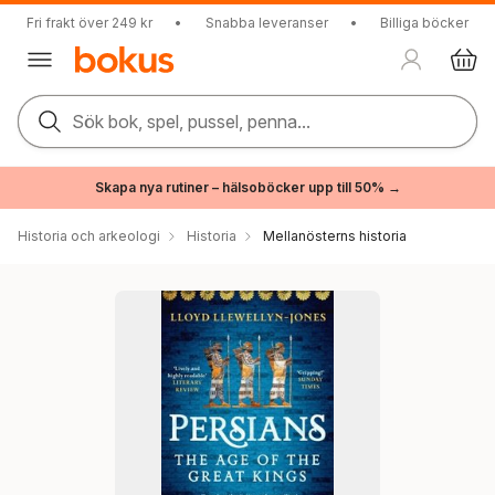
Fri frakt över 249 kr
•
Snabba leveranser
•
Billiga böcker
Sök bok, spel, pussel, penna...
Skapa nya rutiner – hälsoböcker upp till 50% →
Historia och arkeologi
Historia
Mellanösterns historia