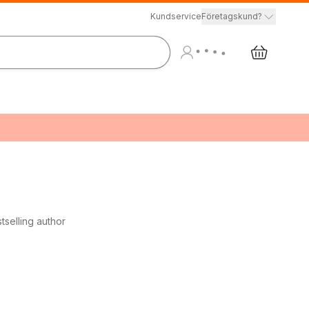
Kundservice
Företagskund?
selling author