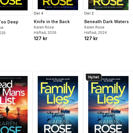
Del 2
Del 4
Beneath Dark Waters
Knife in the Back
Too Deep
Karen Rose
Karen Rose
se
Häftad
, 2024
Häftad
, 2026
2025
127 kr
127 kr
Nyhet