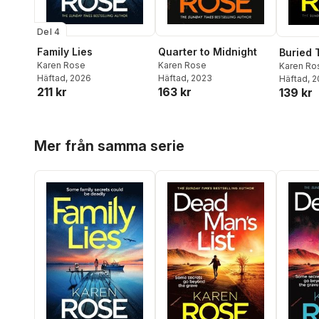
Del 4
Family Lies
Quarter to Midnight
Buried 
Karen Rose
Karen Rose
Karen Ro
Häftad
, 2026
Häftad
, 2023
Häftad
, 
211 kr
163 kr
139 kr
Hoppa över listan
Mer från samma serie