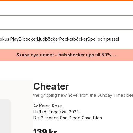
okus Play
E-böcker
Ljudböcker
Pocketböcker
Spel och pussel
Skapa nya rutiner – hälsoböcker upp till 50% →
Cheater
the gripping new novel from the Sunday Times best
Av
Karen Rose
Häftad, Engelska, 2024
Del 2 i serien
San Diego Case Files
139 kr