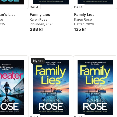
Del 4
Del 4
n's List
Family Lies
Family Lies
se
Karen Rose
Karen Rose
2025
Inbunden
, 2026
Häftad
, 2026
288 kr
135 kr
Nyhet