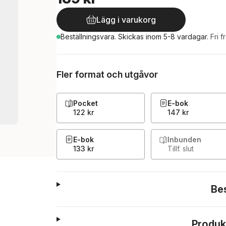
Lägg i varukorg
Beställningsvara.
Skickas
inom 5-8 vardagar
.
Fri f
Fler format och utgåvor
Pocket
E-bok
122 kr
147 kr
E-bok
Inbunden
133 kr
Tillf. slut
Be
Produk