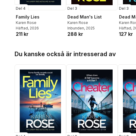
Del 4
Del 3
Del 3
Family Lies
Dead Man's List
Dead Ma
Karen Rose
Karen Rose
Karen Ro
Häftad
, 2026
Inbunden
, 2025
Häftad
, 
211 kr
288 kr
127 kr
Hoppa över listan
Du kanske också är intresserad av