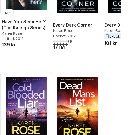
Del 1
Have You Seen Her?
Every Dark Corner
Every Dark Co
(The Raleigh Series)
Karen Rose
Karen Rose
Karen Rose
Pocket
, 2017
E-bok
2017
Häftad
, 2011
(
1
)
101 kr
5,0
utav 5 stjärnor. Totalt antal röster:
139 kr
171 kr