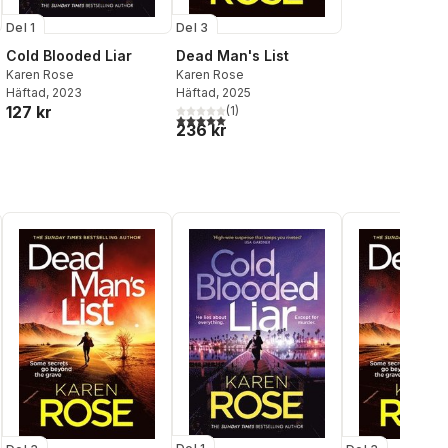
Del 1
Del 3
Cold Blooded Liar
Dead Man's List
Karen Rose
Karen Rose
Häftad
, 2023
Häftad
, 2025
127 kr
(
1
)
5,0
utav 5 stjärnor. Totalt antal röster:
236 kr