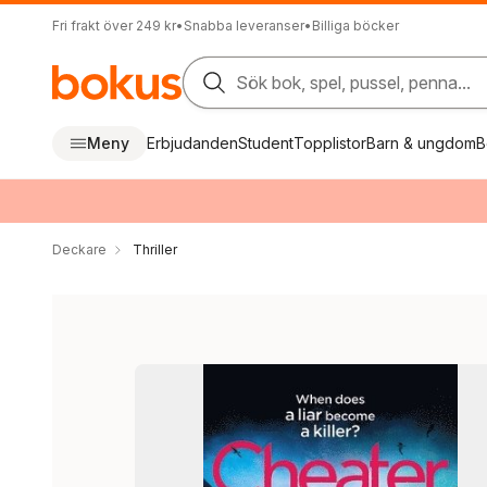
Fri frakt över 249 kr
•
Snabba leveranser
•
Billiga böcker
Sök bok, spel, pussel, penna...
Meny
Erbjudanden
Student
Topplistor
Barn & ungdom
B
Deckare
Thriller