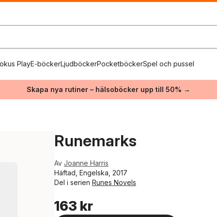
okus Play
E-böcker
Ljudböcker
Pocketböcker
Spel och pussel
Skapa nya rutiner – hälsoböcker upp till 50% →
Runemarks
Av
Joanne Harris
Häftad, Engelska, 2017
Del i serien
Runes Novels
163 kr