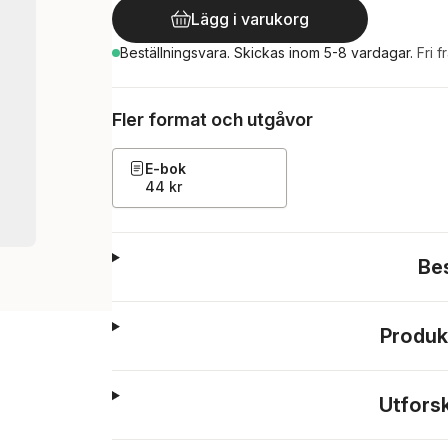
Lägg i varukorg
Beställningsvara.
Skickas
inom 5-8 vardagar
.
Fri f
Fler format och utgåvor
E-bok
44 kr
Be
Produk
Utfors