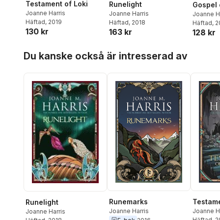
Testament of Loki
Runelight
Gospel 
Joanne Harris
Joanne Harris
Joanne H
Häftad
, 2019
Häftad
, 2018
Häftad
, 
130 kr
163 kr
128 kr
Hoppa över listan
Du kanske också är intresserad av
Runemarks
Testame
Runelight
Joanne Harris
Joanne H
Joanne Harris
Häftad
, 