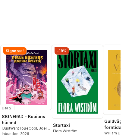
Signerad!
-19%
Del 2
SIGNERAD - Kopians
Guldvägen : h
hämnd
Stortaxi
forntida Indie
IJustWantToBeCool
,
Joel
Flora Wiström
förändrade vä
William Dalrympl
Adolphson
Inbunden
, 2026
,
Emil Ejdemo