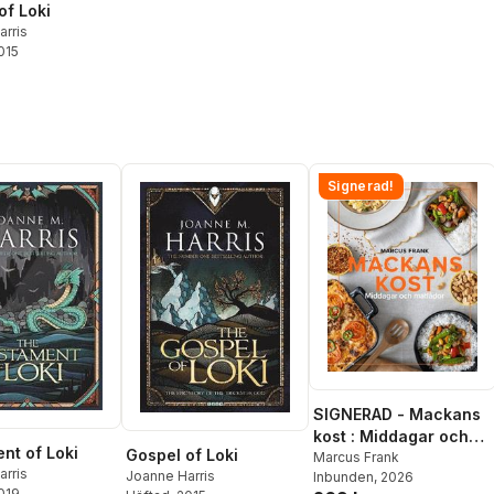
of Loki
arris
2015
Signerad!
SIGNERAD - Mackans
kost : Middagar och
nt of Loki
Gospel of Loki
matlådor
Marcus Frank
arris
Joanne Harris
Inbunden
, 2026
2019