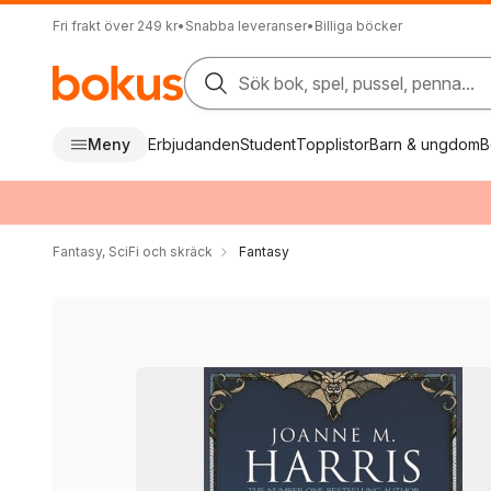
Fri frakt över 249 kr
•
Snabba leveranser
•
Billiga böcker
Sök bok, spel, pussel, penna...
Meny
Erbjudanden
Student
Topplistor
Barn & ungdom
B
Fantasy, SciFi och skräck
Fantasy