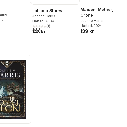
Maiden, Mother,
Lollipop Shoes
Crone
arris
Joanne Harris
2026
Joanne Harris
Häftad
, 2008
Häftad
, 2024
(
1
)
3,0
utav 5 stjärnor. Totalt antal röster:
139 kr
148 kr