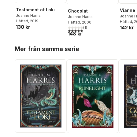
Testament of Loki
Vianne
Chocolat
Joanne Harris
Joanne H
Joanne Harris
Häftad
, 2019
Häftad
, 
Häftad
, 2000
130 kr
142 kr
(
1
)
5,0
utav 5 stjärnor. Totalt antal röster:
148 kr
Hoppa över listan
Mer från samma serie