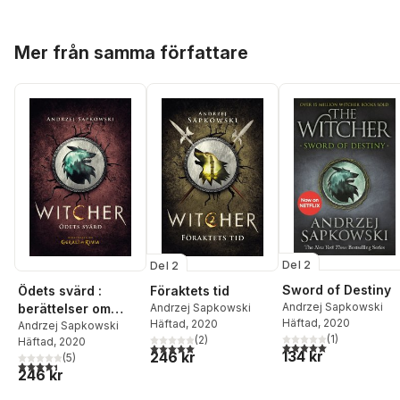
Hoppa över listan
Mer från samma författare
Del 2
Del 2
Sword of Destiny
Ödets svärd :
Föraktets tid
Andrzej Sapkowski
berättelser om
Andrzej Sapkowski
Häftad
, 2020
Häftad
, 2020
Geralt av Rivia
Andrzej Sapkowski
(
1
)
(
2
)
Häftad
, 2020
5,0
utav 5 stjärnor. Tota
5,0
utav 5 stjärnor. Totalt antal röster:
134 kr
246 kr
(
5
)
4,4
utav 5 stjärnor. Totalt antal röster:
246 kr