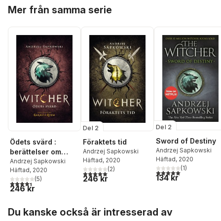
Hoppa över listan
Mer från samma serie
Del 2
Del 2
Sword of Destiny
Ödets svärd :
Föraktets tid
Andrzej Sapkowski
berättelser om
Andrzej Sapkowski
Häftad
, 2020
Häftad
, 2020
Geralt av Rivia
Andrzej Sapkowski
(
1
)
(
2
)
Häftad
, 2020
5,0
utav 5 stjärnor. Tota
5,0
utav 5 stjärnor. Totalt antal röster:
134 kr
246 kr
(
5
)
4,4
utav 5 stjärnor. Totalt antal röster:
246 kr
Hoppa över listan
Du kanske också är intresserad av