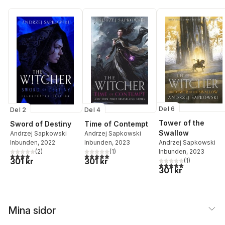
Del 6
Del 2
Del 4
Tower of the
Sword of Destiny
Time of Contempt
Swallow
Andrzej Sapkowski
Andrzej Sapkowski
Andrzej Sapkowski
Inbunden
, 2022
Inbunden
, 2023
Inbunden
, 2023
(
2
)
(
1
)
4,0
utav 5 stjärnor. Totalt antal röster:
5,0
utav 5 stjärnor. Totalt antal röster:
301 kr
301 kr
(
1
)
5,0
utav 5 stjärnor. Tota
301 kr
Mina sidor