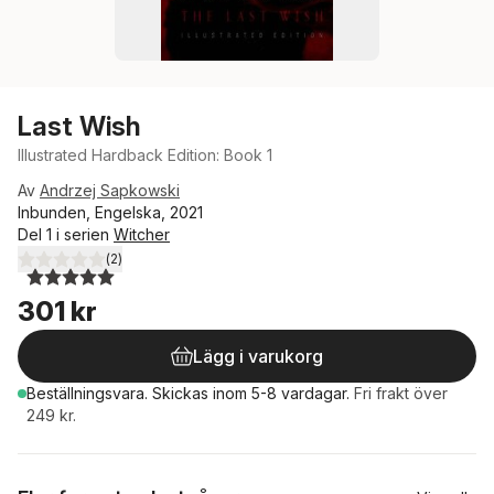
Last Wish
Illustrated Hardback Edition: Book 1
Av
Andrzej Sapkowski
Inbunden, Engelska, 2021
Del 1 i serien
Witcher
(
2
)
5,0
utav 5 stjärnor. Totalt antal röster:
301 kr
Lägg i varukorg
Beställningsvara.
Skickas
inom 5-8 vardagar
.
Fri frakt över
249 kr.