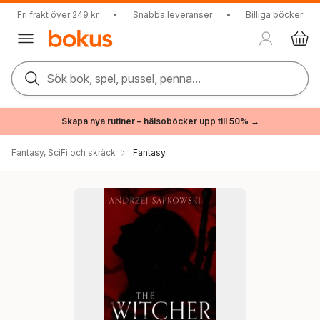
Fri frakt över 249 kr
•
Snabba leveranser
•
Billiga böcker
Sök bok, spel, pussel, penna...
Skapa nya rutiner – hälsoböcker upp till 50% →
Fantasy, SciFi och skräck
Fantasy