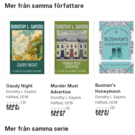
Hoppa över listan
Mer från samma författare
Busman's
Gaudy Night
Murder Must
Honeymoon
Dorothy L Sayers
Advertise
Häftad
, 2016
Dorothy L Sayers
Dorothy L Sayers
(
3
)
Häftad
, 2016
Häftad
, 2016
4,3
utav 5 stjärnor. Totalt antal röster:
142 kr
(
2
)
(
1
)
4,5
utav 5 stjärnor. Tota
5,0
utav 5 stjärnor. Totalt antal röster:
142 kr
142 kr
Hoppa över listan
Mer från samma serie