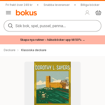
Fri frakt över 249 kr
•
Snabba leveranser
•
Billiga böcker
Sök bok, spel, pussel, penna...
Skapa nya rutiner – hälsoböcker upp till 50% →
Deckare
Klassiska deckare