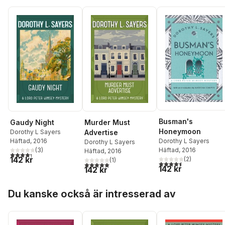
Busman's
Gaudy Night
Murder Must
Honeymoon
Dorothy L Sayers
Advertise
Häftad
, 2016
Dorothy L Sayers
Dorothy L Sayers
(
3
)
Häftad
, 2016
Häftad
, 2016
4,3
utav 5 stjärnor. Totalt antal röster:
142 kr
(
2
)
(
1
)
4,5
utav 5 stjärnor. Tota
5,0
utav 5 stjärnor. Totalt antal röster:
142 kr
142 kr
Hoppa över listan
Du kanske också är intresserad av