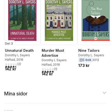
Del 3
Unnatural Death
Murder Must
Nine Tailors
Dorothy L Sayers
Advertise
Dorothy L. Sayers
Häftad
, 2016
E-bok
2012
Dorothy L Sayers
(
2
)
Häftad
, 2016
173 kr
4,5
utav 5 stjärnor. Totalt antal röster:
142 kr
(
1
)
5,0
utav 5 stjärnor. Totalt antal röster:
142 kr
Mina sidor