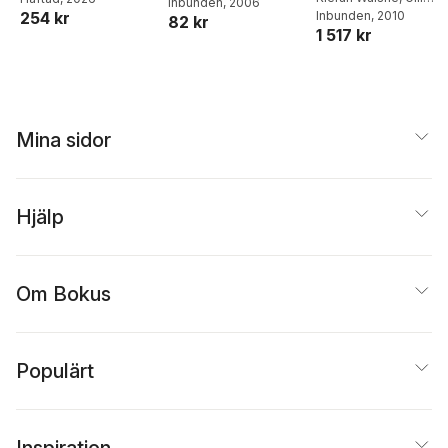
Inbunden
, 2006
Harvey
Inbunden
,
Pauline Jas
, 2010
254 kr
Public Services
82 kr
1 517 kr
Mina sidor
Hjälp
Om Bokus
Populärt
Inspiration