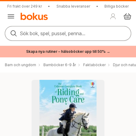
Fri frakt över 249 kr
•
Snabba leveranser
•
Billiga böcker
Sök bok, spel, pussel, penna...
Skapa nya rutiner – hälsoböcker upp till 50% →
Barn och ungdom
Barnböcker 6-9 år
Faktaböcker
Djur och natu