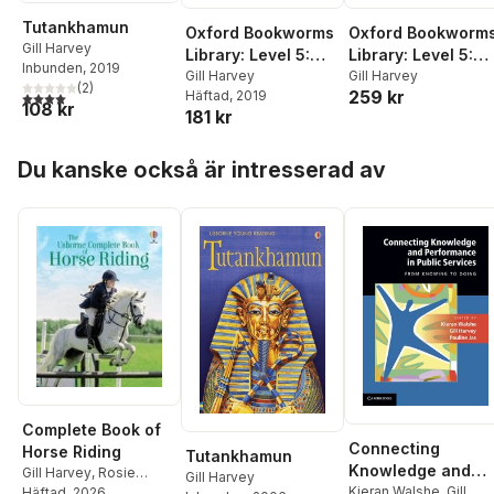
Tutankhamun
Oxford Bookworms
Oxford Bookworm
Gill Harvey
Library: Level 5:
Library: Level 5:
Inbunden
, 2019
Not Without You
Gill Harvey
Not Without You
Gill Harvey
(
2
)
259 kr
Häftad
, 2019
4,0
utav 5 stjärnor. Totalt antal röster:
Audio Pack
108 kr
181 kr
Hoppa över listan
Du kanske också är intresserad av
Complete Book of
Connecting
Horse Riding
Tutankhamun
Knowledge and
Gill Harvey
,
Rosie
Gill Harvey
Performance in
Kieran Walshe
,
Gill
Dickins
Häftad
, 2026