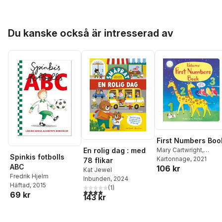
Hoppa över listan
Du kanske också är intresserad av
First Numbers Boo
En rolig dag : med
Mary Cartwright
,
Spinkis fotbolls
Matthew Oldham
Kartonnage
, 2021
78 flikar
ABC
106 kr
Kat Jewel
Fredrik Hjelm
Inbunden
, 2024
Häftad
, 2015
(
1
)
4,0
utav 5 stjärnor. Totalt antal röster:
69 kr
143 kr