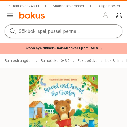
Fri frakt över 249 kr
•
Snabba leveranser
•
Billiga böcker
Sök bok, spel, pussel, penna...
Skapa nya rutiner – hälsoböcker upp till 50% →
Barn och ungdom
Barnböcker 0-3 år
Faktaböcker
Lek & lär