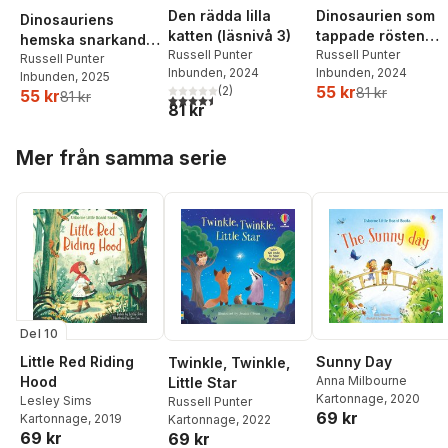
Den rädda lilla
Dinosaurien som
Dinosauriens
katten (läsnivå 3)
tappade rösten
hemska snarkande
Russell Punter
(läsnivå 3)
Russell Punter
(läsnivå 3)
Russell Punter
Inbunden
, 2024
Inbunden
, 2024
Inbunden
, 2025
55 kr
(
2
)
81 kr
55 kr
81 kr
4,5
utav 5 stjärnor. Totalt antal röster:
81 kr
Hoppa över listan
Mer från samma serie
Del 10
Little Red Riding
Sunny Day
Twinkle, Twinkle,
Hood
Anna Milbourne
Little Star
Kartonnage
, 2020
Lesley Sims
Russell Punter
69 kr
Kartonnage
, 2019
Kartonnage
, 2022
69 kr
69 kr