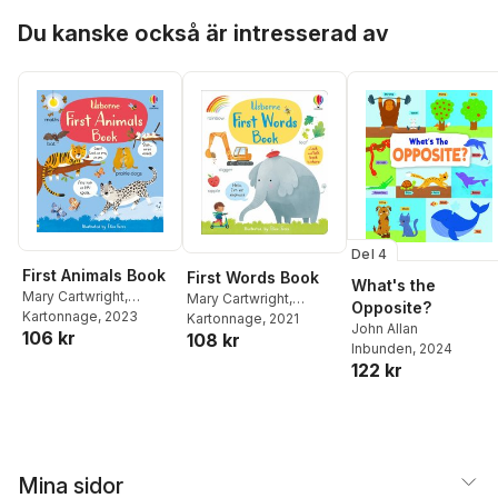
Hoppa över listan
Du kanske också är intresserad av
Del 4
First Animals Book
First Words Book
What's the
Mary Cartwright
,
Mary Cartwright
,
Opposite?
Matthew Oldham
Kartonnage
, 2023
Matthew Oldham
Kartonnage
, 2021
John Allan
106 kr
108 kr
Inbunden
, 2024
122 kr
Mina sidor