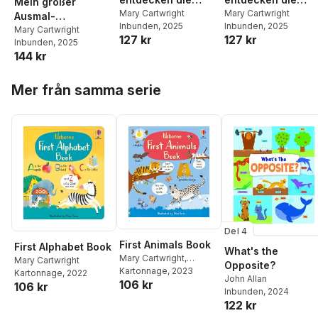
Mein großer
Welt: Tiere
Mary Cartwright
Welt: Gute Nacht!
Mary Cartwright
Ausmal-
Inbunden
, 2025
Inbunden
, 2025
Adventskalender
Mary Cartwright
127 kr
127 kr
Inbunden
, 2025
144 kr
Hoppa över listan
Mer från samma serie
Del 4
First Animals Book
First Alphabet Book
What's the
Mary Cartwright
,
Mary Cartwright
Opposite?
Matthew Oldham
Kartonnage
, 2023
Kartonnage
, 2022
John Allan
106 kr
106 kr
Inbunden
, 2024
122 kr