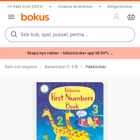
Fri frakt över 249 kr
•
Snabba leveranser
•
Billiga böcker
Sök bok, spel, pussel, penna...
Skapa nya rutiner – hälsoböcker upp till 50% →
Barn och ungdom
Barnböcker 0-3 år
Pekböcker