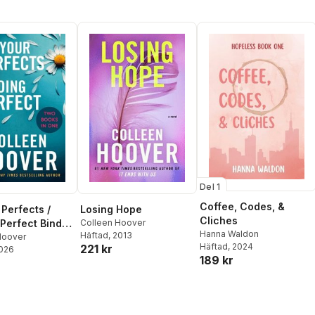
Del 1
Coffee, Codes, &
Losing Hope
 Perfects /
Cliches
Colleen Hoover
 Perfect Bind-
Hanna Waldon
Häftad
, 2013
Hoover
Häftad
, 2024
221 kr
2026
189 kr