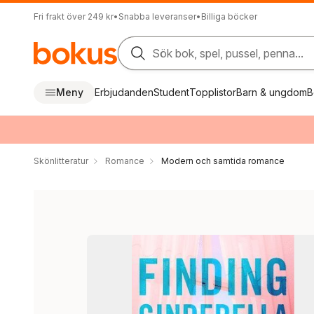
Fri frakt över 249 kr
•
Snabba leveranser
•
Billiga böcker
Sök bok, spel, pussel, penna...
Meny
Erbjudanden
Student
Topplistor
Barn & ungdom
B
Skönlitteratur
Romance
Modern och samtida romance