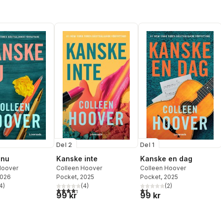
Del 2
Del 1
 nu
Kanske inte
Kanske en dag
Hoover
Colleen Hoover
Colleen Hoover
2026
Pocket
, 2025
Pocket
, 2025
4
)
(
4
)
(
2
)
stjärnor. Totalt antal röster:
4,3
utav 5 stjärnor. Totalt antal röster:
1,5
utav 5 stjärnor. Totalt anta
99 kr
99 kr