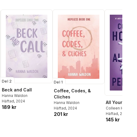
Del 2
Del 1
Beck and Call
Coffee, Codes, &
Hanna Waldon
Cliches
Häftad
, 2024
All Your Perfe
Hanna Waldon
189 kr
Colleen Hoover
Häftad
, 2024
201 kr
Häftad
, 2025
145 kr