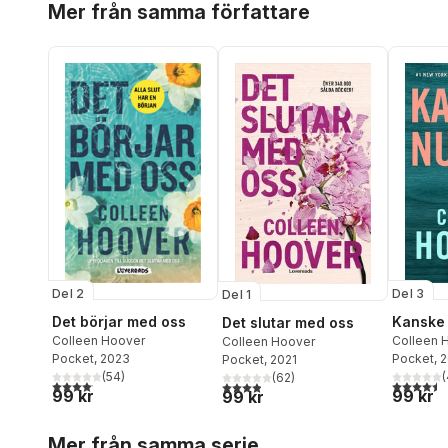
Mer från samma författare
Del 3
Del 2
Del 1
Kanske
Det börjar med oss
Det slutar med oss
Colleen 
Colleen Hoover
Colleen Hoover
Pocket
, 
Pocket
, 2023
Pocket
, 2021
(
(
54
)
(
62
)
4,5
utav 5 
4,1
utav 5 stjärnor. Totalt antal röster:
3,9
utav 5 stjärnor. Totalt antal röster:
99 kr
99 kr
99 kr
Hoppa över listan
Mer från samma serie