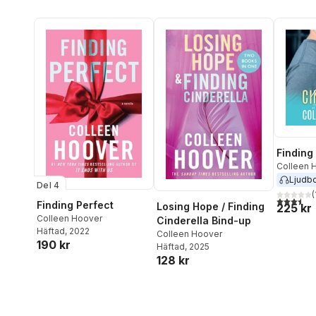
Finding
Colleen 
Ljudb
Del 4
(
3,5
utav 5 
Finding Perfect
Losing Hope / Finding
225 kr
Colleen Hoover
Cinderella Bind-up
Häftad
, 2022
Colleen Hoover
190 kr
Häftad
, 2025
128 kr