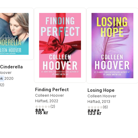
 Cinderella
Hoover
ok
2020
12
)
stjärnor. Totalt antal röster:
Finding Perfect
Losing Hope
Colleen Hoover
Colleen Hoover
Häftad
, 2022
Häftad
, 2013
(
2
)
(
6
)
3,0
utav 5 stjärnor. Totalt antal röster:
4,0
utav 5 stjärnor. Totalt ant
118 kr
133 kr