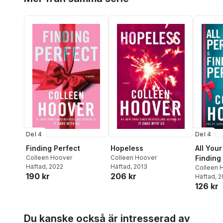
Del 4
Del 4
Finding Perfect
Hopeless
All Your
Colleen Hoover
Colleen Hoover
Finding
Häftad
, 2022
Häftad
, 2013
up
Colleen 
190 kr
206 kr
Häftad
, 
126 kr
Hoppa över listan
Du kanske också är intresserad av