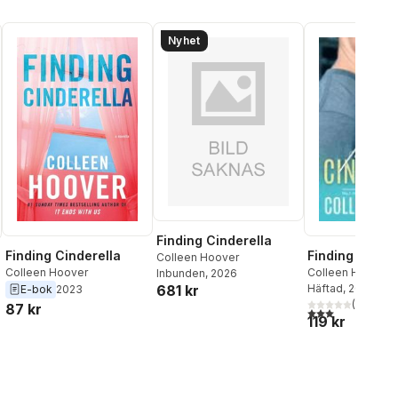
Nyhet
Finding Cinderella
Finding Cinderella
Finding Cinder
Colleen Hoover
Colleen Hoover
Colleen Hoover
Inbunden
, 2026
681 kr
Häftad
, 2014
E-bok
2023
(
2
)
87 kr
3,0
utav 5 stjärnor
al röster:
119 kr