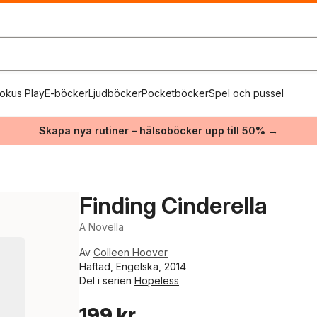
okus Play
E-böcker
Ljudböcker
Pocketböcker
Spel och pussel
Skapa nya rutiner – hälsoböcker upp till 50% →
Finding Cinderella
A Novella
Av
Colleen Hoover
Häftad, Engelska, 2014
Del i serien
Hopeless
199 kr