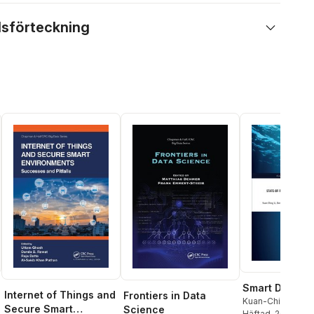
lsförteckning
Smart Data
Internet of Things and
Frontiers in Data
Kuan-Ching Li
,
La
Secure Smart
Science
Yang
Häftad
,
Qingchen 
, 2020