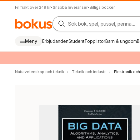
Fri frakt över 249 kr
•
Snabba leveranser
•
Billiga böcker
Sök bok, spel, pussel, penna...
Meny
Erbjudanden
Student
Topplistor
Barn & ungdom
B
Naturvetenskap och teknik
Teknik och industri
Elektronik oc