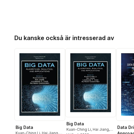
Hoppa över listan
Du kanske också är intresserad av
Big Data
Big Data
Data Dr
Kuan-Ching Li
,
Hai Jiang
,
Kuan-Ching Li
,
Hai Jiang
,
Approac