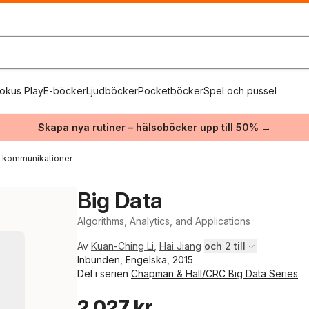
okus Play
E-böcker
Ljudböcker
Pocketböcker
Spel och pussel
Skapa nya rutiner – hälsoböcker upp till 50% →
h kommunikationer
Big Data
Algorithms, Analytics, and Applications
Av
Kuan-Ching Li
,
Hai Jiang
och 2 till
Inbunden, Engelska, 2015
Del i serien
Chapman & Hall/CRC Big Data Series
2 027 kr