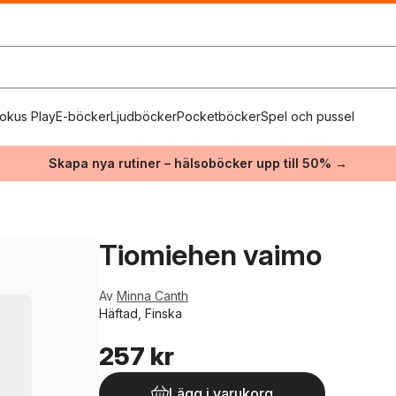
okus Play
E-böcker
Ljudböcker
Pocketböcker
Spel och pussel
Skapa nya rutiner – hälsoböcker upp till 50% →
Tiomiehen vaimo
Av
Minna Canth
Häftad, Finska
257 kr
Lägg i varukorg