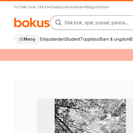
Fri frakt över 249 kr
•
Snabba leveranser
•
Billiga böcker
Sök bok, spel, pussel, penna...
Meny
Erbjudanden
Student
Topplistor
Barn & ungdom
B