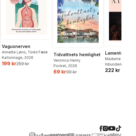
Vagusnerven
Annette Løno
,
Torkil Færø
Lamento
Tidvattnets hemlighet
Kartonnage
, 2026
Madame Nielsen
Veronica Henry
199 kr
259 kr
Inbunden
, 2026
Pocket
, 2026
222 kr
69 kr
99 kr