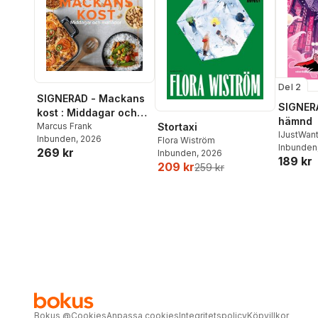
Del 2
SIGNERAD - Mackans
SIGNERA
kost : Middagar och
hämnd
matlådor
Marcus Frank
Stortaxi
IJustWan
Inbunden
, 2026
Flora Wiström
Adolphs
Inbunden
269 kr
Inbunden
, 2026
189 kr
Beer
,
Vic
209 kr
259 kr
Bokus
@
Cookies
Anpassa cookies
Integritetspolicy
Köpvillkor