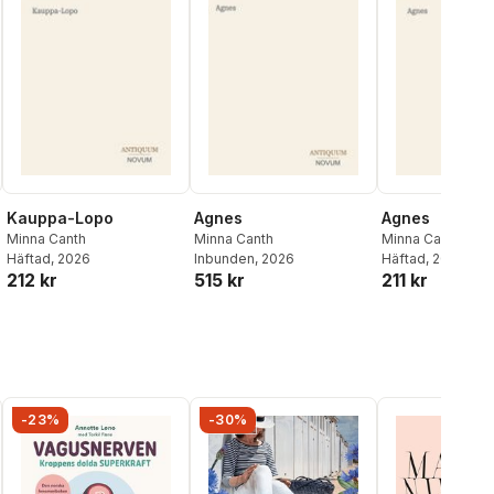
Kauppa-Lopo
Agnes
Agnes
Minna Canth
Minna Canth
Minna Canth
Häftad
, 2026
Inbunden
, 2026
Häftad
, 2026
212 kr
515 kr
211 kr
-23%
-30%