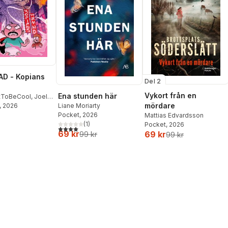
D - Kopians
Del 2
Vykort från en
Ena stunden här
tToBeCool
,
Joel
mördare
on
, 2026
,
Emil Ejdemo
Liane Moriarty
tor Beer
Pocket
, 2026
Mattias Edvardsson
(
1
)
Pocket
, 2026
4,0
utav 5 stjärnor. Totalt antal röster:
69 kr
69 kr
99 kr
99 kr