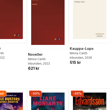
Kauppa-Lopo
r
Minna Canth
nth
Noveller
Inbunden
, 2026
2022
Minna Canth
515 kr
Inbunden
, 2022
621 kr
ad!
-30%
-30%