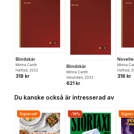
Blindskär
Novelle
Minna Canth
Minna Ca
Blindskär
Häftad
, 2022
Häftad
, 
Minna Canth
318 kr
318 kr
Inbunden
, 2022
621 kr
Hoppa över listan
Du kanske också är intresserad av
Signerad!
-19%
Signer