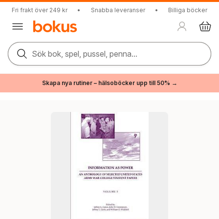
Fri frakt över 249 kr
•
Snabba leveranser
•
Billiga böcker
Sök bok, spel, pussel, penna...
Skapa nya rutiner – hälsoböcker upp till 50% →