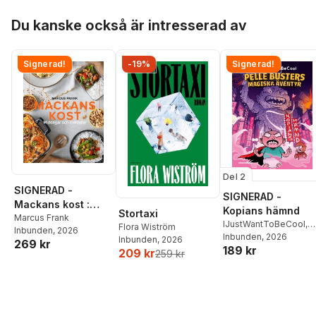
Hoppa över listan
Du kanske också är intresserad av
Signerad!
-19%
Signerad!
Del 2
SIGNERAD -
SIGNERAD -
Mackans kost :
Kopians hämnd
Stortaxi
Middagar och
Marcus Frank
IJustWantToBeCool
,
Flora Wiström
Inbunden
, 2026
matlådor
Joel Adolphson
Inbunden
, 2026
,
Emil
Inbunden
, 2026
269 kr
189 kr
Ejdemo Beer
,
Victor
209 kr
259 kr
Beer