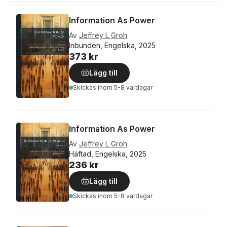
Information As Power
Av
Jeffrey L Groh
Inbunden, Engelska, 2025
373 kr
Lägg till
Skickas
inom 5-8 vardagar
Information As Power
Av
Jeffrey L Groh
Häftad, Engelska, 2025
236 kr
Lägg till
Skickas
inom 5-8 vardagar