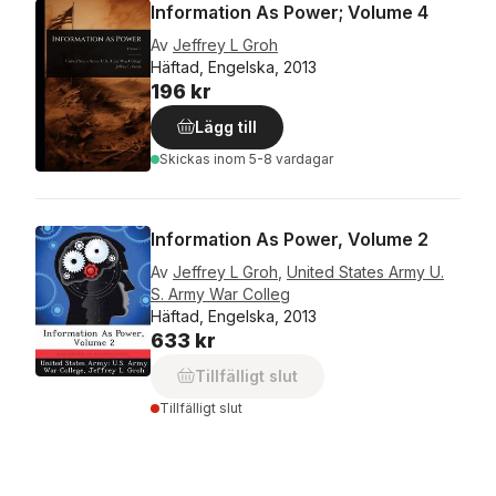
Information As Power; Volume 4
Av
Jeffrey L Groh
Häftad, Engelska, 2013
196 kr
Lägg till
Skickas
inom 5-8 vardagar
Information As Power, Volume 2
Av
Jeffrey L Groh
,
United States Army U.
S. Army War Colleg
Häftad, Engelska, 2013
633 kr
Tillfälligt slut
Tillfälligt slut