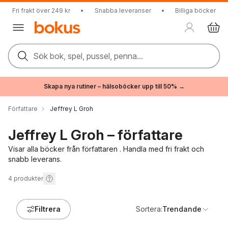
Fri frakt över 249 kr
•
Snabba leveranser
•
Billiga böcker
Sök bok, spel, pussel, penna...
Skapa nya rutiner – hälsoböcker upp till 50% →
Författare
Jeffrey L Groh
Jeffrey L Groh – författare
Visar alla böcker från författaren . Handla med fri frakt och
snabb leverans.
4
produkter
Filtrera
Sortera:
Trendande