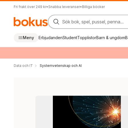
Fri frakt över 249 kr
•
Snabba leveranser
•
Billiga böcker
Sök bok, spel, pussel, penna...
Meny
Erbjudanden
Student
Topplistor
Barn & ungdom
B
Data och IT
Systemvetenskap och AI