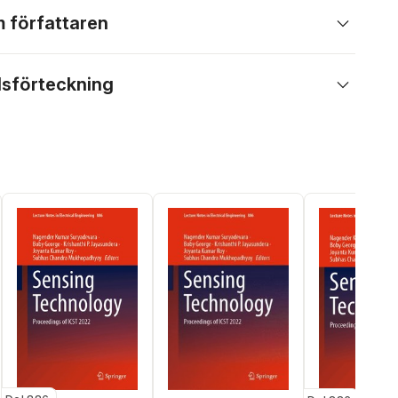
 författaren
lsförteckning