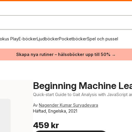
okus Play
E-böcker
Ljudböcker
Pocketböcker
Spel och pussel
Skapa nya rutiner – hälsoböcker upp till 50% →
Beginning Machine Lea
Quick-start Guide to Gait Analysis with JavaScript 
Av
Nagender Kumar Suryadevara
Häftad, Engelska, 2021
459 kr