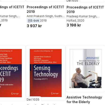
Del 605
ings of ICETIT
Proceedings of ICETIT
Proceedings of ICETIT
2019
2019
Kumar Singh
,
Amit Prakash Singh
,
Sudhir
Pradeep Kumar Singh
,
tan Panigrahi
, 2019
,
Kumar Sharma
,
Nagender
Bijaya Ketan Panigrahi
Häftad
, 2020
,
E-bok
2019
r
r Kumar
3 198 kr
Kumar Suryadevara
,
Bijaya
Nagender Kumar
3 937 kr
ara
,
Sudhir Kumar
Ketan Panigrahi
,
Pradeep
Suryadevara
,
Sudhir Kumar
Amit Prakash Singh
Kumar Singh
Sharma
,
Amit Prakash Singh
Assistive Technology
Del 1035
for the Elderly