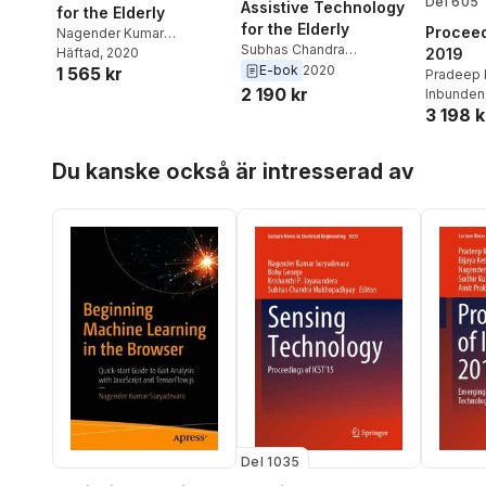
Del 605
Assistive Technology
for the Elderly
for the Elderly
Proceed
Nagender Kumar
Subhas Chandra
2019
Suryadevara
Häftad
, 2020
,
Subhas
Mukhopadhyay
,
Nagender
E-bok
2020
1 565 kr
Chandra Mukhopadhyay
Pradeep 
Kumar Suryadevara
2 190 kr
Bijaya Ke
Inbunden
3 198 k
Nagende
Suryadev
Sharma
,
Hoppa över listan
Du kanske också är intresserad av
Del 1035