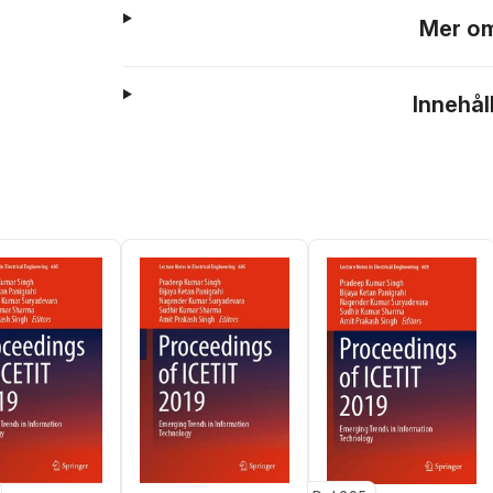
Mer om
Innehål