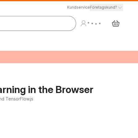
Kundservice
Företagskund?
rning in the Browser
and TensorFlow.js