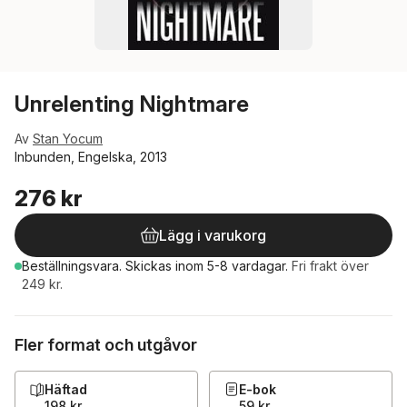
Unrelenting Nightmare
Av
Stan Yocum
Inbunden, Engelska, 2013
276 kr
Lägg i varukorg
Beställningsvara.
Skickas
inom 5-8 vardagar
.
Fri frakt över
249 kr.
Fler format och utgåvor
Häftad
E-bok
198 kr
59 kr