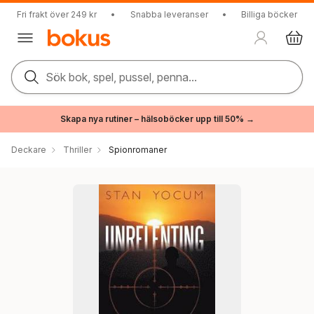
Fri frakt över 249 kr
•
Snabba leveranser
•
Billiga böcker
Sök bok, spel, pussel, penna...
Skapa nya rutiner – hälsoböcker upp till 50% →
Deckare
Thriller
Spionromaner