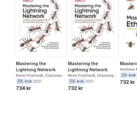
Mastering the
Mastering the
Masteri
Lightning Network
Lightning Network
Andreas 
Gavin W
E-bok
Rene Pickhardt
,
Olaoluwa
Rene Pickhardt
,
Olaoluwa
Pozzolini
Osuntokun
,
Andreas M.
Osuntokun
,
Andreas M.
E-bok
2021
E-bok
2021
732 kr
Mazza
,
Ca
Antonopoulos
Antonopoulos
734 kr
732 kr