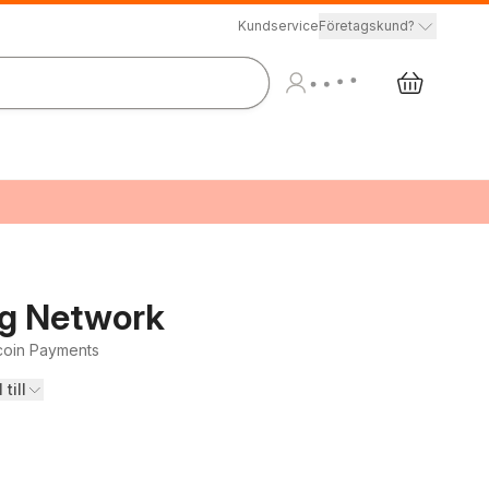
Kundservice
Företagskund?
ng Network
tcoin Payments
 till