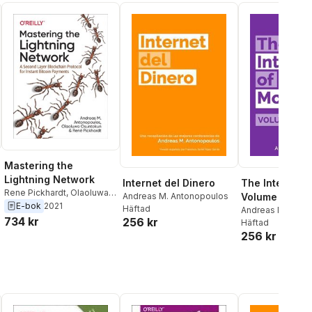
Mastering the
Lightning Network
Internet del Dinero
The Internet 
Rene Pickhardt
,
Olaoluwa
Andreas M. Antonopoulos
Volume Two: 
Osuntokun
,
Andreas M.
E-bok
2021
Häftad
collection of t
Andreas M. Anto
Antonopoulos
734 kr
256 kr
Häftad
Andreas M.
256 kr
Antonopoulos