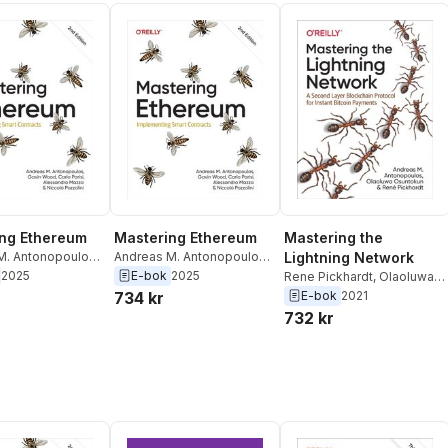
ng Ethereum
Mastering Ethereum
Mastering the
M. Antonopoulos
,
Andreas M. Antonopoulos
,
Lightning Network
ood
,
Niccolo
Gavin Wood
,
Niccolo
2025
E-bok
2025
Rene Pickhardt
,
Olaoluwa
,
Alessandro
Pozzolini
,
Alessandro
Osuntokun
,
Andreas M.
734 kr
E-bok
2021
rlo Parisi
Mazza
,
Carlo Parisi
Antonopoulos
732 kr