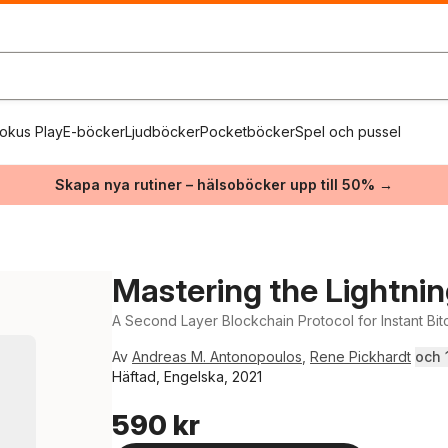
okus Play
E-böcker
Ljudböcker
Pocketböcker
Spel och pussel
Skapa nya rutiner – hälsoböcker upp till 50% →
Mastering the Lightni
A Second Layer Blockchain Protocol for Instant Bi
Av
Andreas M. Antonopoulos
,
Rene Pickhardt
och 1
Häftad, Engelska, 2021
590 kr