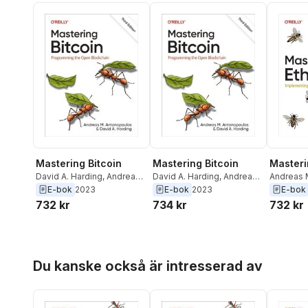
Mastering Bitcoin
Mastering Bitcoin
Masteri
David A. Harding
,
Andreas
David A. Harding
,
Andreas
Andreas 
M. Antonopoulos
M. Antonopoulos
Gavin W
E-bok
2023
E-bok
2023
E-bok
Pozzolini
732 kr
734 kr
732 kr
Mazza
,
Ca
Hoppa över listan
Du kanske också är intresserad av