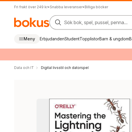
Fri frakt över 249 kr
•
Snabba leveranser
•
Billiga böcker
Sök bok, spel, pussel, penna...
Meny
Erbjudanden
Student
Topplistor
Barn & ungdom
B
Data och IT
Digital livsstil och datorspel