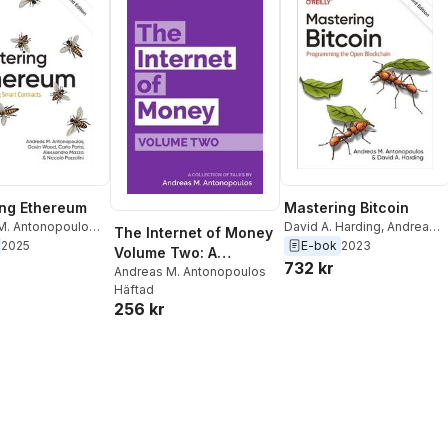
ng Ethereum
Mastering Bitcoin
M. Antonopoulos
,
David A. Harding
,
Andreas
The Internet of Money
ood
,
Niccolo
M. Antonopoulos
2025
E-bok
2023
Volume Two: A
,
Alessandro
732 kr
collection of talks by
Andreas M. Antonopoulos
rlo Parisi
Häftad
Andreas M.
256 kr
Antonopoulos