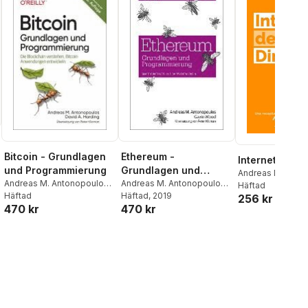
Bitcoin - Grundlagen
Ethereum -
Internet del D
und Programmierung
Grundlagen und
Andreas M. Anto
Andreas M. Antonopoulos
,
Programmierung
Andreas M. Antonopoulos
,
Häftad
David A. Harding
Häftad
Gavin Wood
Häftad
, 2019
256 kr
470 kr
470 kr