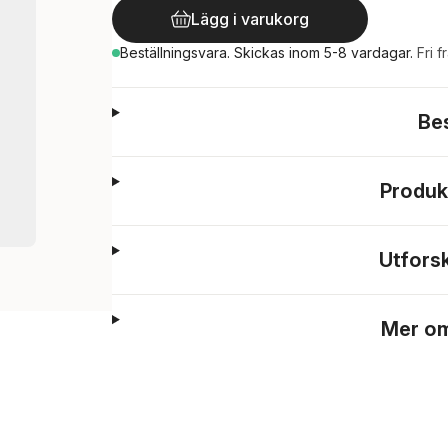
Lägg i varukorg
Beställningsvara.
Skickas
inom 5-8 vardagar
.
Fri f
Be
Produk
Utfors
Mer om